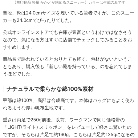
【無印良品 軽量 かかとが踏めるスニーカー】カラーは生成のみです
普段、靴は24.0cmサイズを履いている筆者ですが、このスニー
カーも24.0cmでぴったりでした。
公式オンラインストアでも在庫が豊富というわけではなさそう
なので、気になる方はすぐに店舗でチェックしてみることをお
すすめします。
商品名で謳われているとおりとても軽く、包材がないというこ
ともあり、購入後も「新しい靴を持っている」のを忘れてしま
うほどでした。
ナチュラルで柔らかな綿100%素材
甲部は綿100%、底部は合成底です。本体はバッグにもよく使わ
れるような厚い帆布生地です。
重さは両足で250g前後。以前、ワークマンで同じ価格帯の
「LIGHT(ライト) スリッポン」をレビューして軽さに驚いたの
ですが、そちらは片足で約160g。こちらは片足約125gになるの