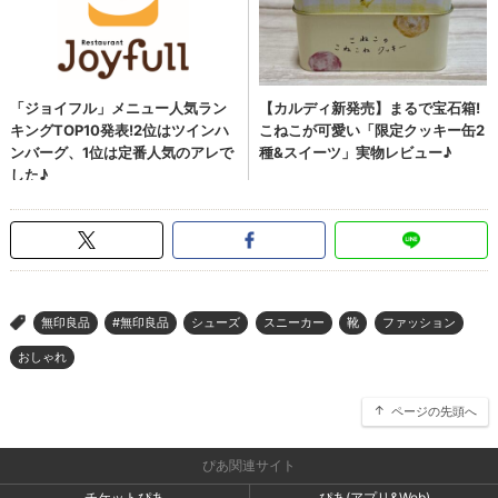
無印良品
#無印良品
シューズ
スニーカー
靴
ファッション
>
おしゃれ
ページの先頭へ
ぴあ関連サイト
チケットぴあ
ぴあ(アプリ&Web)