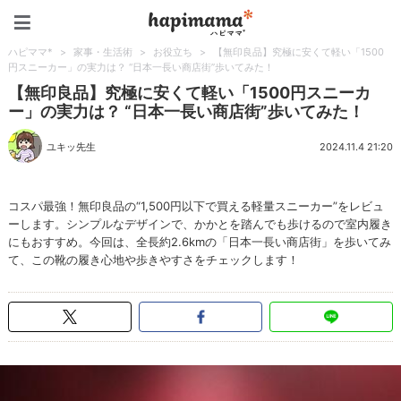
ハピママ*
ハピママ*
>
家事・生活術
>
お役立ち
>
【無印良品】究極に安くて軽い「1500
円スニーカー」の実力は？ “日本一長い商店街”歩いてみた！
【無印良品】究極に安くて軽い「1500円スニーカ
ー」の実力は？ “日本一長い商店街”歩いてみた！
ユキッ先生
2024.11.4 21:20
コスパ最強！無印良品の“1,500円以下で買える軽量スニーカー”をレビュ
ーします。シンプルなデザインで、かかとを踏んでも歩けるので室内履き
にもおすすめ。今回は、全長約2.6kmの「日本一長い商店街」を歩いてみ
て、この靴の履き心地や歩きやすさをチェックします！