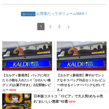
お惣菜だってボリュームMAX！
次ページ
1
2
3
»