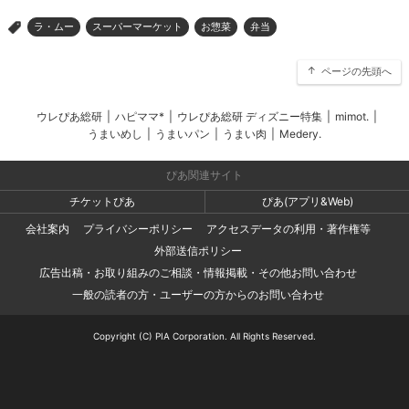
ラ・ムー
スーパーマーケット
お惣菜
弁当
>
ページの先頭へ
ウレぴあ総研
|
ハピママ*
|
ウレぴあ総研 ディズニー特集
|
mimot.
|
うまいめし
|
うまいパン
|
うまい肉
|
Medery.
ぴあ関連サイト
チケットぴあ
ぴあ(アプリ&Web)
会社案内
プライバシーポリシー
アクセスデータの利用・著作権等
外部送信ポリシー
広告出稿・お取り組みのご相談・情報掲載・その他お問い合わせ
一般の読者の方・ユーザーの方からのお問い合わせ
Copyright (C) PIA Corporation. All Rights Reserved.