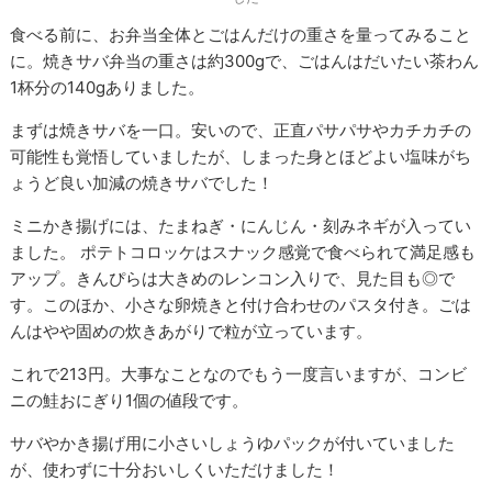
食べる前に、お弁当全体とごはんだけの重さを量ってみること
に。焼きサバ弁当の重さは約300gで、ごはんはだいたい茶わん
1杯分の140gありました。
まずは焼きサバを一口。安いので、正直パサパサやカチカチの
可能性も覚悟していましたが、しまった身とほどよい塩味がち
ょうど良い加減の焼きサバでした！
ミニかき揚げには、たまねぎ・にんじん・刻みネギが入ってい
ました。 ポテトコロッケはスナック感覚で食べられて満足感も
アップ。きんぴらは大きめのレンコン入りで、見た目も◎で
す。このほか、小さな卵焼きと付け合わせのパスタ付き。ごは
んはやや固めの炊きあがりで粒が立っています。
これで213円。大事なことなのでもう一度言いますが、コンビ
ニの鮭おにぎり1個の値段です。
サバやかき揚げ用に小さいしょうゆパックが付いていました
が、使わずに十分おいしくいただけました！