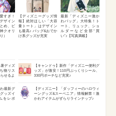
愛すぎ！
【ディズニーグッズ情
最新「ディズニー激か
デザイン
報】絶対ほしい「大容
わバッグ」大特集！ト
とめ、ビ
量トート」はデザイン
ート、リュック、ショ
神クオリ
も最高♪ バッグ&おでか
ルダーなど全部“買
あり）
け系グッズが充実
い”♪【写真満載】
猛暑ディズ
【キャンドゥ】新作「ディズニー便利グ
ち物リス
ッズ」が激安！110円ぷっくりシール、
減らせるよ
330円ポーチなど充実♪
かわ最新グ
【ディズニー】「ダッフィーのハロウィ
級グッズイ
ーングッズ&スーベニア」情報解禁！激
ムをレポ
かわアイテムがずらりラインナップ♪