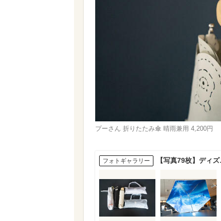
プーさん 折りたたみ傘 晴雨兼用 4,200円
【写真79枚】ディ
フォトギャラリー