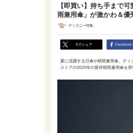
【即買い】持ち手まで可
雨兼用傘」が激かわ＆優
ディズニー特集
Xでシェア
Faceboo
夏に活躍する日傘や晴雨兼用傘。ディ
ストアの2025年の新作晴雨兼用傘を