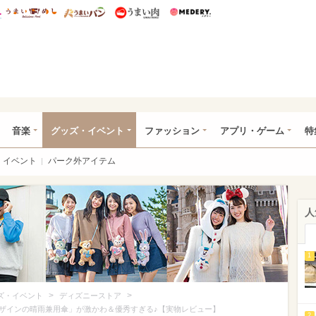
総研 ディズニー特集
mimot.
うまいめし
うまいパン
うまい肉
Medery.
ズニー特集 -ウレぴあ総研
音楽
グッズ・イベント
ファッション
アプリ・ゲーム
特
イベント
パーク外アイテム
人
1
>
>
ズ・イベント
ディズニーストア
ザインの晴雨兼用傘」が激かわ＆優秀すぎる♪【実物レビュー】
2