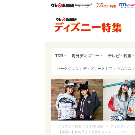
ウレぴあ総研
ハピママ*
ウレぴあ
ディ
TDR
海外ディズニー
テレビ・映画
パークグッズ
ディズニーストア
ツムツム
>
ディズニー特集 -ウレぴあ総研
ディズニーグッ
【即買い】持ち手まで可愛すぎ～！「ディズニーデ