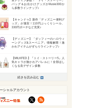
良デザイン多数！「トイ・ストーリー」
バッグ＆お出かけグッズがillusie300か
ら多数ラインナップ♪
【キャンドゥ】新作「ディズニー便利グ
ッズ」が激安！110円ぷっくりシール、
330円ポーチなど充実♪
【ディズニー】「ダッフィーのハロウィ
ーングッズ&スーベニア」情報解禁！激
かわアイテムがずらりラインナップ♪
【MILKFED.】『トイ・ストーリー5』人
気キャラが激かわアパレルに！全部ほし
くなる良デザイン多数
続きを読み込む
ーシャルアカウント
X
RSS