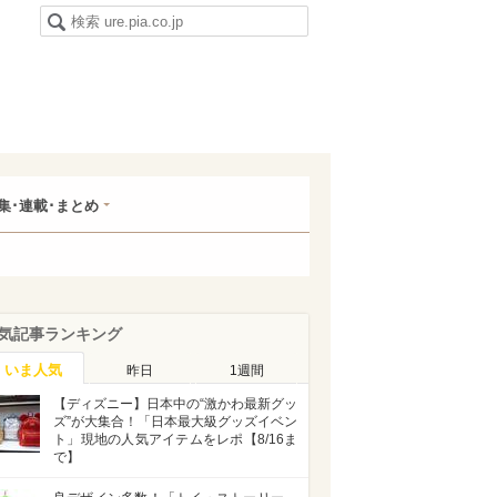
集･連載･まとめ
気記事ランキング
いま人気
昨日
1週間
【ディズニー】日本中の“激かわ最新グッ
ズ”が大集合！「日本最大級グッズイベン
ト」現地の人気アイテムをレポ【8/16ま
で】