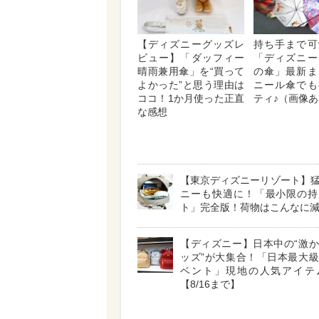
【ディズニーグッズレ
持ち手まで可
ビュー】「ダッフィー
「ディズニー
晴雨兼用傘」を“買って
の傘」最新ま
よかった”と思う理由は
ニール傘でも
ココ！1か月使った正直
ティ♪（画像
な感想
【東京ディズニーリゾート】
ニーも快適に！「最小限の持
ト」完全版！荷物はこんなに
【ディズニー】日本中の“激
ッズ”が大集合！「日本最大
ベント」現地の人気アイテ
【8/16まで】