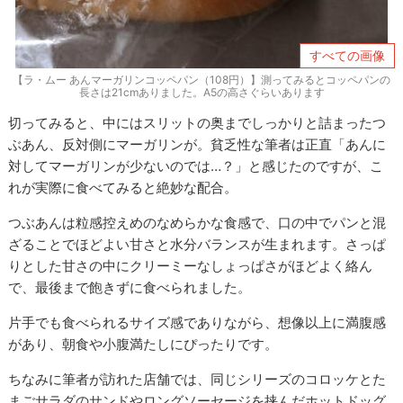
すべての画像
【ラ・ムー あんマーガリンコッペパン（108円）】測ってみるとコッペパンの
長さは21cmありました。A5の高さぐらいあります
切ってみると、中にはスリットの奥までしっかりと詰まったつ
ぶあん、反対側にマーガリンが。貧乏性な筆者は正直「あんに
対してマーガリンが少ないのでは…？」と感じたのですが、こ
れが実際に食べてみると絶妙な配合。
つぶあんは粒感控えめのなめらかな食感で、口の中でパンと混
ざることでほどよい甘さと水分バランスが生まれます。さっぱ
りとした甘さの中にクリーミーなしょっぱさがほどよく絡ん
で、最後まで飽きずに食べられました。
片手でも食べられるサイズ感でありながら、想像以上に満腹感
があり、朝食や小腹満たしにぴったりです。
ちなみに筆者が訪れた店舗では、同じシリーズのコロッケとた
まごサラダのサンドやロングソーセージを挟んだホットドッグ