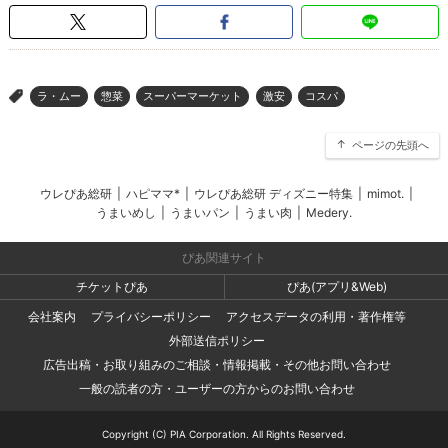
ラ・ムー
惣菜
スーパーマーケット
激安
コスパ
>
ページの先頭へ
ウレぴあ総研
|
ハピママ*
|
ウレぴあ総研 ディズニー特集
|
mimot.
|
うまいめし
|
うまいパン
|
うまい肉
|
Medery.
ぴあ関連サイト
チケットぴあ
ぴあ(アプリ&Web)
会社案内
プライバシーポリシー
アクセスデータの利用・著作権等
外部送信ポリシー
広告出稿・お取り組みのご相談・情報掲載・その他お問い合わせ
一般の読者の方・ユーザーの方からのお問い合わせ
Copyright (C) PIA Corporation. All Rights Reserved.