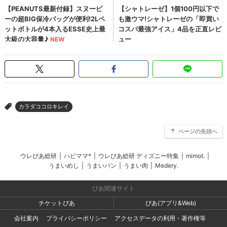
カラダココロキレイ
>
ページの先頭へ
ウレぴあ総研
|
ハピママ*
|
ウレぴあ総研 ディズニー特集
|
mimot.
|
うまいめし
|
うまいパン
|
うまい肉
|
Medery.
ぴあ関連サイト
チケットぴあ
ぴあ(アプリ&Web)
会社案内
プライバシーポリシー
アクセスデータの利用・著作権等