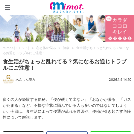
mimot.(ミモット)
mimot.(ミモット)
>
心と体の悩み
>
健康
>
食生活がちょっと乱れてる？気にな
るお通じトラブルにご注意！
食生活がちょっと乱れてる？気になるお通じトラブ
ルにご注意！
あんしん漢方
2026.1.4 14:10
多くの人が経験する便秘。「便が硬くて出ない」「おなかが張る」「ガス
がたまる」など、不快な症状に悩んでいる人も多いのではないでしょう
か。今回は、食生活によって便通が乱れる原因や、便秘が引き起こす危険
性について解説します。