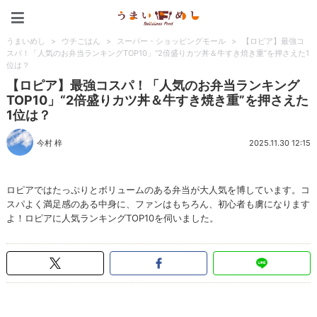
うまいめし
うまいめし
>
ウチごはん
>
スーパー・ショッピングモール
>
【ロピア】最強コ
スパ！「人気のお弁当ランキングTOP10」“2倍盛りカツ丼＆牛すき焼き重”を押さえた1
位は？
【ロピア】最強コスパ！「人気のお弁当ランキング
TOP10」“2倍盛りカツ丼＆牛すき焼き重”を押さえた
1位は？
今村 梓
2025.11.30 12:15
ロピアではたっぷりとボリュームのある弁当が大人気を博しています。コ
スパよく満足感のある中身に、ファンはもちろん、初心者も虜になります
よ！ロピアに人気ランキングTOP10を伺いました。