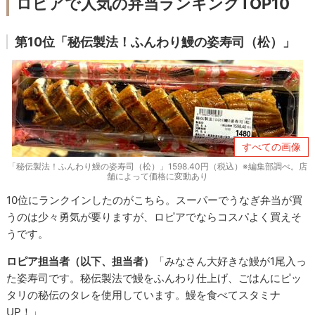
ロピアで人気の弁当ランキングTOP10
第10位「秘伝製法！ふんわり鰻の姿寿司（松）」
すべての画像
「秘伝製法！ふんわり鰻の姿寿司（松）」1598.40円（税込）※編集部調べ。店
舗によって価格に変動あり
10位にランクインしたのがこちら。スーパーでうなぎ弁当が買
うのは少々勇気が要りますが、ロピアでならコスパよく買えそ
うです。
ロピア担当者（以下、担当者）
「みなさん大好きな鰻が1尾入っ
た姿寿司です。秘伝製法で鰻をふんわり仕上げ、ごはんにピッ
タリの秘伝のタレを使用しています。鰻を食べてスタミナ
UP！」