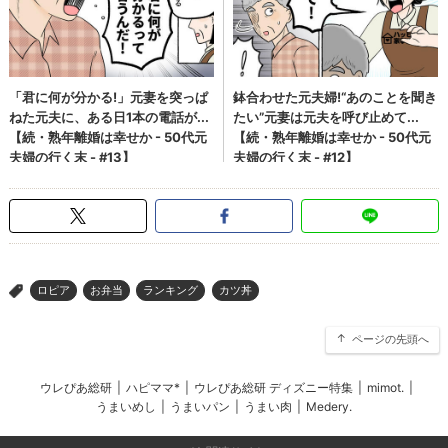
ロピア
お弁当
ランキング
カツ丼
>
ページの先頭へ
ウレぴあ総研
|
ハピママ*
|
ウレぴあ総研 ディズニー特集
|
mimot.
|
うまいめし
|
うまいパン
|
うまい肉
|
Medery.