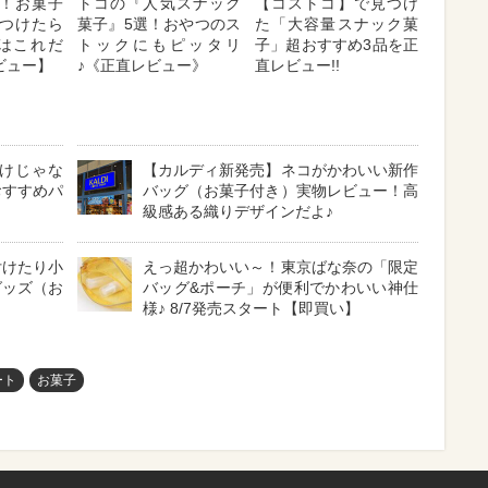
！お菓子
トコの『人気スナック
【コストコ】で見つけ
つけたら
菓子』5選！おやつのス
た「大容量スナック菓
はこれだ
トックにもピッタリ
子」超おすすめ3品を正
ビュー】
♪《正直レビュー》
直レビュー!!
けじゃな
【カルディ新発売】ネコがかわいい新作
おすすめパ
バッグ（お菓子付き）実物レビュー！高
級感ある織りデザインだよ♪
付けたり小
えっ超かわいい～！東京ばな奈の「限定
グッズ（お
バッグ&ポーチ」が便利でかわいい神仕
様♪ 8/7発売スタート【即買い】
ート
お菓子