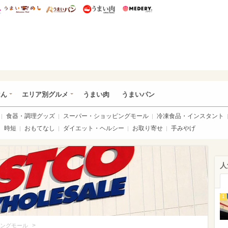
総研 ディズニー特集
mimot.
うまいめし
うまいパン
うまい肉
Medery.
いめし
はん
エリア別グルメ
うまい肉
うまいパン
食器・調理グッズ
スーパー・ショッピングモール
冷凍食品・インスタント
時短
おもてなし
ダイエット・ヘルシー
お取り寄せ
手みやげ
人
1
>
ングモール