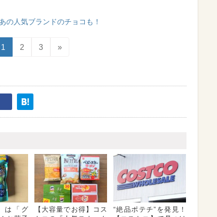
あの人気ブランドのチョコも！
1
2
3
»
】は「グ
【大容量でお得】コス
“絶品ポテチ”を発見！