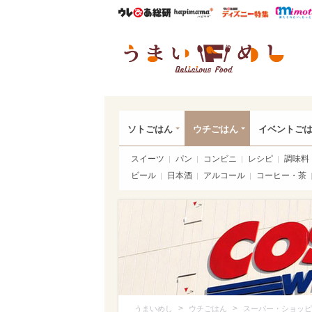
ウレぴあ総研
ハピママ*
ウレぴあ
うま
ソトごはん
ウチごはん
イベントご
スイーツ
パン
コンビニ
レシピ
調味料
ビール
日本酒
アルコール
コーヒー・茶
>
>
うまいめし
ウチごはん
スーパー・ショッピ