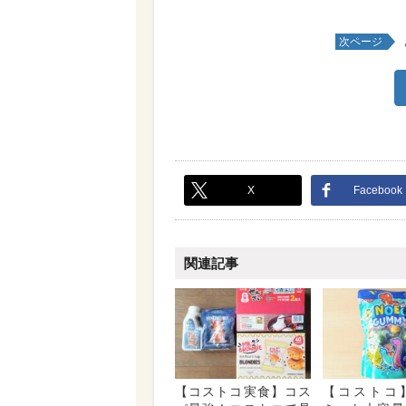
次ページ
X
Facebook
関連記事
【コストコ実食】コス
【コストコ