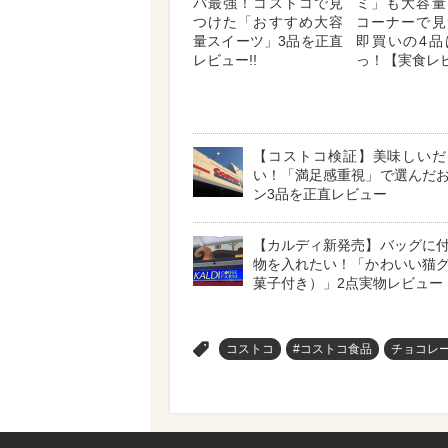
パ最強！コストコで見
ミ」も大容量
つけた「おすすめ大容
コーナーで見
量スイーツ」3品を正直
即買いの4品
レビュー!!
っ！【実食レ
【コストコ検証】美味しいだ
い！「満足感重視」で選んだ
ン3品を正直レビュー
【カルディ新発売】バッグに
物を入れたい！「かわいい猫
菓子付き）」2点実物レビュー
>
コストコ
#コストコ食品
チョコレ