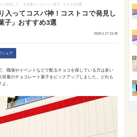
コで発見した「大容量チョコレート菓子」おすすめ3選
2
り入ってコスパ神！コストコで発見し
菓子」おすすめ3選
3
2026.1.17 21:35
kでシェア
4
で、職場やイベントなどで配るチョコを探している方は多い
大容量のチョコレート菓子をピックアップしました。どれも
5
すよ。