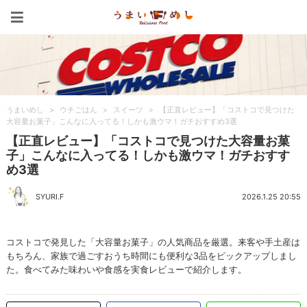
うまいめし
うまいめし
>
ウチごはん
>
スイーツ
>
【正直レビュー】「コストコで見つけた
大容量お菓子」こんなに入ってる！しかも激ウマ！ガチおすすめ3選
【正直レビュー】「コストコで見つけた大容量お菓
子」こんなに入ってる！しかも激ウマ！ガチおすす
め3選
SYURI.F
2026.1.25 20:55
コストコで発見した「大容量お菓子」の人気商品を厳選。来客や手土産は
もちろん、家族で過ごすおうち時間にも便利な3品をピックアップしまし
た。食べてみた味わいや食感を実食レビューで紹介します。