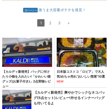
激うま大容量ポテチを発見！
次ページ
1
2
3
»