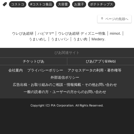
コストコ
#コストコ食品
大容量
お菓子
ポテトチップス
>
ページの先頭へ
ウレぴあ総研
|
ハピママ*
|
ウレぴあ総研 ディズニー特集
|
mimot.
|
うまいめし
|
うまいパン
|
うまい肉
|
Medery.
ぴあ関連サイト
チケットぴあ
ぴあ(アプリ&Web)
会社案内
プライバシーポリシー
アクセスデータの利用・著作権等
外部送信ポリシー
広告出稿・お取り組みのご相談・情報掲載・その他お問い合わせ
一般の読者の方・ユーザーの方からのお問い合わせ
Copyright (C) PIA Corporation. All Rights Reserved.