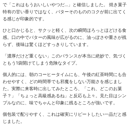
で「これはもうおいしいやつだ…」と確信しました。 焼き菓子
特有の甘い香りではなく、バターそのもののコクが前に出てく
る感じが印象的です。
ひと口かじると、サクッと軽く、次の瞬間ほろっとほどける食
感。口の中でバターの風味が広がるのに、油っぽさや重さが残
らず、後味は驚くほどすっきりしています。
「濃厚だけど重くない」このバランスが本当に絶妙で、気づく
ともう1袋開けてしまう危険なタイプ。
個人的には、朝のコーヒータイムにも、午後の紅茶時間にも合
わせやすく、どの時間帯でも邪魔をしない万能さを感じまし
た。実際に来客時に出してみたところ、「これ、どこのお菓
子？」「ちょっと高級感あるね」と反応も上々。見た目はシン
プルなのに、味でちゃんと印象に残るところが強いです。
個包装で配りやすく、これは確実にリピートしたい一品だと感
じました。