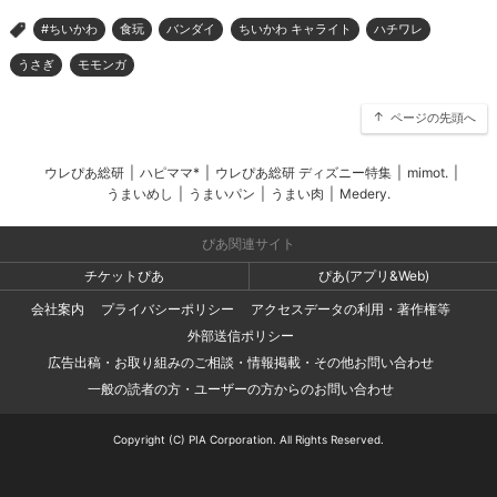
#ちいかわ
食玩
バンダイ
ちいかわ キャライト
ハチワレ
>
うさぎ
モモンガ
ページの先頭へ
ウレぴあ総研
|
ハピママ*
|
ウレぴあ総研 ディズニー特集
|
mimot.
|
うまいめし
|
うまいパン
|
うまい肉
|
Medery.
ぴあ関連サイト
チケットぴあ
ぴあ(アプリ&Web)
会社案内
プライバシーポリシー
アクセスデータの利用・著作権等
外部送信ポリシー
広告出稿・お取り組みのご相談・情報掲載・その他お問い合わせ
一般の読者の方・ユーザーの方からのお問い合わせ
Copyright (C) PIA Corporation. All Rights Reserved.