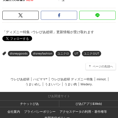
「ディズニー特集 -ウレぴあ総研」更新情報が受け取れます
disneygoods
disneyfashion
ユニクロ
UT
ユニクロUT
>
ページの先頭へ
ウレぴあ総研
|
ハピママ*
|
ウレぴあ総研 ディズニー特集
|
mimot.
|
うまいめし
|
うまいパン
|
うまい肉
|
Medery.
ぴあ関連サイト
チケットぴあ
ぴあ(アプリ&Web)
会社案内
プライバシーポリシー
アクセスデータの利用・著作権等
外部送信ポリシー