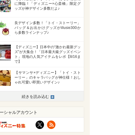
に降臨！「ディズニー×心斎橋」限定グ
ッズが神デザイン多数だよ♪
良デザイン多数！「トイ・ストーリー」
バッグ＆お出かけグッズがillusie300か
ら多数ラインナップ♪
【ディズニー】日本中の“激かわ最新グッ
ズ”が大集合！「日本最大級グッズイベン
ト」現地の人気アイテムをレポ【8/16ま
で】
【サマンサ×ディズニー】「トイ・スト
ーリー」のキャラバッグが神仕様！おし
ゃれ可愛い即買いデザイン♪
続きを読み込む
ーシャルアカウント
X
RSS