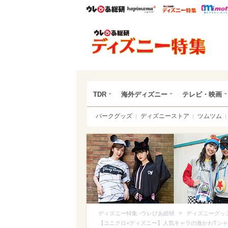
ウレぴあ総研
ハピママ*
ウレぴあ
ディ
TDR
海外ディズニー
テレビ・映画
パークグッズ
ディズニーストア
ツムツム
>
ディズニー特集 -ウレぴあ総研
ディズニーグッ
【ユニクロ×ディズニー】人気キャラの激かわTシャ