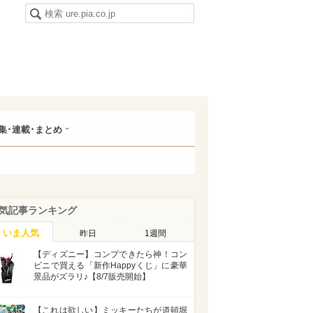
集･連載･まとめ
気記事ランキング
いま人気
昨日
1週間
【ディズニー】コンプできたら神！コン
ビニで買える「新作Happyくじ」に豪華
景品がズラリ♪【8/7販売開始】
【これは欲しい】ミッキーたちが道頓堀