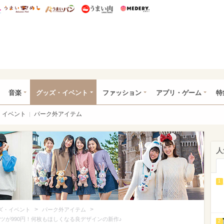
総研 ディズニー特集
mimot.
うまいめし
うまいパン
うまい肉
Medery.
ズニー特集 -ウレぴあ総研
音楽
グッズ・イベント
ファッション
アプリ・ゲーム
特
イベント
パーク外アイテム
人
1
>
>
ズ・イベント
パーク外アイテム
ツが990円！何枚もほしくなる良デザインの新作♪
2