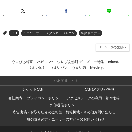
USJ
ユニバーサル・スタジオ・ジャパン
名探偵コナン
>
ページの先頭へ
ウレぴあ総研
|
ハピママ*
|
ウレぴあ総研 ディズニー特集
|
mimot.
|
うまいめし
|
うまいパン
|
うまい肉
|
Medery.
ぴあ関連サイト
チケットぴあ
ぴあ(アプリ&Web)
会社案内
プライバシーポリシー
アクセスデータの利用・著作権等
外部送信ポリシー
広告出稿・お取り組みのご相談・情報掲載・その他お問い合わせ
一般の読者の方・ユーザーの方からのお問い合わせ