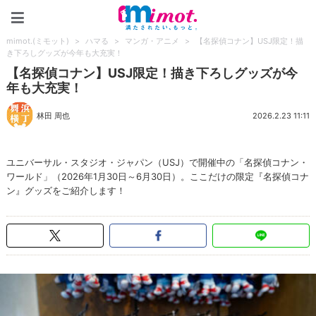
mimot.(ミモット)
mimot.(ミモット)
>
ハマる
>
マンガ・アニメ
>
【名探偵コナン】USJ限定！描
き下ろしグッズが今年も大充実！
【名探偵コナン】USJ限定！描き下ろしグッズが今
年も大充実！
林田 周也
2026.2.23 11:11
ユニバーサル・スタジオ・ジャパン（USJ）で開催中の「名探偵コナン・
ワールド」（2026年1月30日～6月30日）。ここだけの限定『名探偵コナ
ン』グッズをご紹介します！