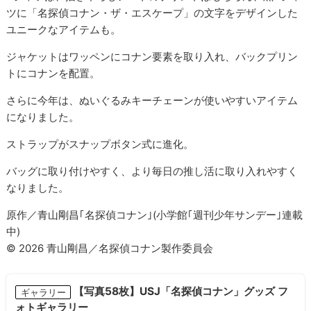
ツに「名探偵コナン・ザ・エスケープ」の文字をデザインした
ユニークなアイテムも。
ジャケットはワッペンにコナン要素を取り入れ、バックプリン
トにコナンを配置。
さらに今年は、ぬいぐるみキーチェーンが使いやすいアイテム
になりました。
ストラップがスナップボタン式に進化。
バッグに取り付けやすく、より毎日の推し活に取り入れやすく
なりました。
原作／青山剛昌｢名探偵コナン｣(小学館｢週刊少年サンデー｣連載
中)
© 2026 青山剛昌／名探偵コナン製作委員会
【写真58枚】USJ「名探偵コナン」グッズ フ
ギャラリー
ォトギャラリー