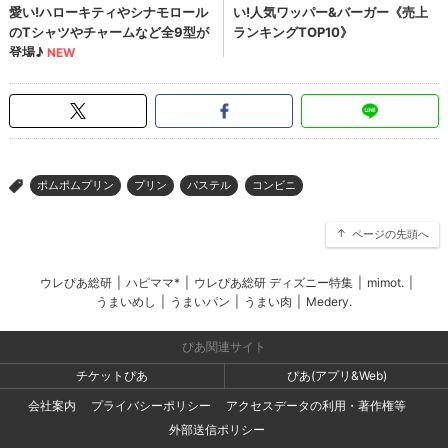
ポムポムプリン
プリン
パステル
コンビニ
>
ページの先頭へ
ウレぴあ総研
|
ハピママ*
|
ウレぴあ総研 ディズニー特集
|
mimot.
|
うまいめし
|
うまいパン
|
うまい肉
|
Medery.
ぴあ関連サイト
チケットぴあ
ぴあ(アプリ&Web)
会社案内
プライバシーポリシー
アクセスデータの利用・著作権等
外部送信ポリシー