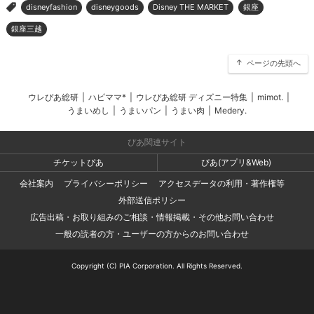
disneyfashion
disneygoods
Disney THE MARKET
銀座
>
銀座三越
ページの先頭へ
ウレぴあ総研
|
ハピママ*
|
ウレぴあ総研 ディズニー特集
|
mimot.
|
うまいめし
|
うまいパン
|
うまい肉
|
Medery.
ぴあ関連サイト
チケットぴあ
ぴあ(アプリ&Web)
会社案内
プライバシーポリシー
アクセスデータの利用・著作権等
外部送信ポリシー
広告出稿・お取り組みのご相談・情報掲載・その他お問い合わせ
一般の読者の方・ユーザーの方からのお問い合わせ
Copyright (C) PIA Corporation. All Rights Reserved.