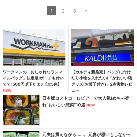
1
2
3
»