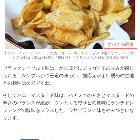
すべての画像
【コストコ ハードバイト アボカドオイル ポテトチップス 3種バラエティーボッ
クス 540g（30g×18袋） 1988円】ザクザクとした硬めの食感が特徴
ブラックシーソルト味は、かむほどにジャガイモの甘みが感じ
られる、シンプルかつ王道の味わい。歯応えがよい硬めの生地
との相性は抜群ですね。
そしてハニーマスタード味は、ハチミツの甘さとマスタードの
辛さのバランスが絶妙。ツンとくるワサビの風味にランチドレ
ッシングの酸味をプラスした、ワサビランチ味もやみつきにな
ります。