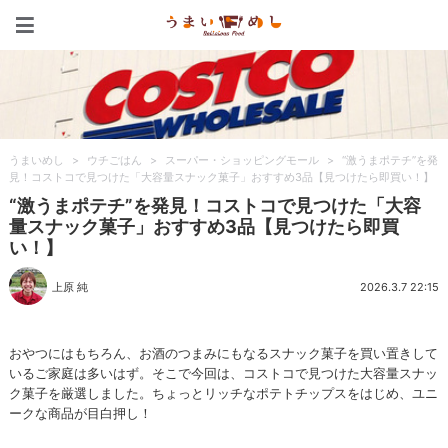
うまいめし
うまいめし
>
ウチごはん
>
スーパー・ショッピングモール
>
“激うまポテチ”を発
見！コストコで見つけた「大容量スナック菓子」おすすめ3品【見つけたら即買い！】
“激うまポテチ”を発見！コストコで見つけた「大容
量スナック菓子」おすすめ3品【見つけたら即買
い！】
上原 純
2026.3.7 22:15
おやつにはもちろん、お酒のつまみにもなるスナック菓子を買い置きして
いるご家庭は多いはず。そこで今回は、コストコで見つけた大容量スナッ
ク菓子を厳選しました。ちょっとリッチなポテトチップスをはじめ、ユニ
ークな商品が目白押し！