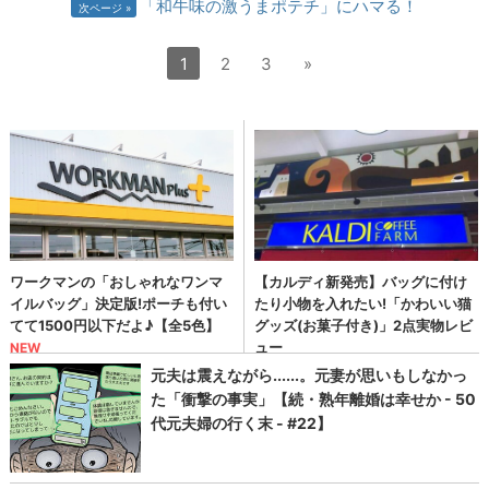
「和牛味の激うまポテチ」にハマる！
次ページ
1
2
3
»