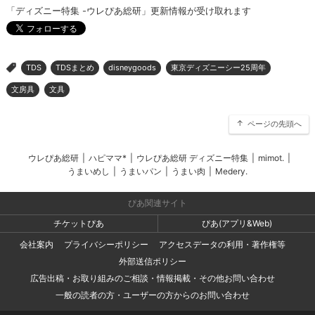
「ディズニー特集 -ウレぴあ総研」更新情報が受け取れます
TDS
TDSまとめ
disneygoods
東京ディズニーシー25周年
>
文房具
文具
ページの先頭へ
ウレぴあ総研
|
ハピママ*
|
ウレぴあ総研 ディズニー特集
|
mimot.
|
うまいめし
|
うまいパン
|
うまい肉
|
Medery.
ぴあ関連サイト
チケットぴあ
ぴあ(アプリ&Web)
会社案内
プライバシーポリシー
アクセスデータの利用・著作権等
外部送信ポリシー
広告出稿・お取り組みのご相談・情報掲載・その他お問い合わせ
一般の読者の方・ユーザーの方からのお問い合わせ