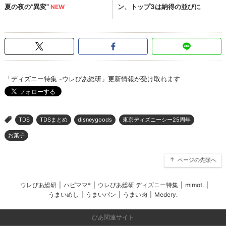
「ディズニー特集 -ウレぴあ総研」更新情報が受け取れます
TDS
TDSまとめ
disneygoods
東京ディズニーシー25周年
>
お菓子
ページの先頭へ
ウレぴあ総研
|
ハピママ*
|
ウレぴあ総研 ディズニー特集
|
mimot.
|
うまいめし
|
うまいパン
|
うまい肉
|
Medery.
ぴあ関連サイト