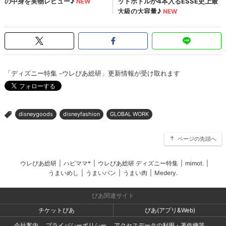
「ディズニー特集 -ウレぴあ総研」更新情報が受け取れます
disneygoods
disneyfashion
GLOBAL WORK
>
ページの先頭へ
ウレぴあ総研
|
ハピママ*
|
ウレぴあ総研 ディズニー特集
|
mimot.
|
うまいめし
|
うまいパン
|
うまい肉
|
Medery.
ぴあ関連サイト
チケットぴあ
ぴあ(アプリ&Web)
会社案内
プライバシーポリシー
アクセスデータの利用・著作権等