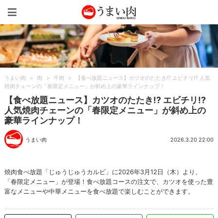
うまい肉
うまい肉
>
肉
>
牛肉
>
【食べ放題ニュース】カツオのたたき!? エビチリ!? 人気
焼肉チェーンの「春限定メニュー」が斜め上の豪華ラインナップ！
【食べ放題ニュース】カツオのたたき!? エビチリ!?
人気焼肉チェーンの「春限定メニュー」が斜め上の
豪華ラインナップ！
うまい肉
2026.3.20 22:00
焼肉食べ放題「じゅうじゅうカルビ」に2026年3月12日（木）より、
「春限定メニュー」が登場！食べ放題コースの注文で、カツオを使った豊
富なメニューや中華メニューを食べ放題で楽しむことができます。