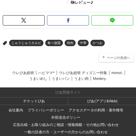
じゅうじゅうカルビ
食べ放題
焼肉
中華
かつお
>
ページの先頭へ
ウレぴあ総研
|
ハピママ*
|
ウレぴあ総研 ディズニー特集
|
mimot.
|
うまいめし
|
うまいパン
|
うまい肉
|
Medery.
ぴあ関連サイト
チケットぴあ
ぴあ(アプリ&Web)
会社案内
プライバシーポリシー
アクセスデータの利用・著作権等
外部送信ポリシー
広告出稿・お取り組みのご相談・情報掲載・その他お問い合わせ
一般の読者の方・ユーザーの方からのお問い合わせ