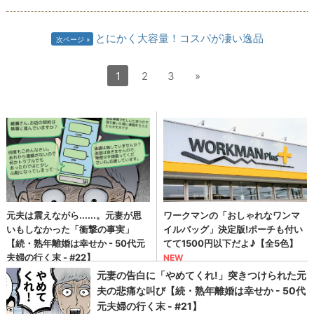
とにかく大容量！コスパが凄い逸品
次ページ
1
2
3
»