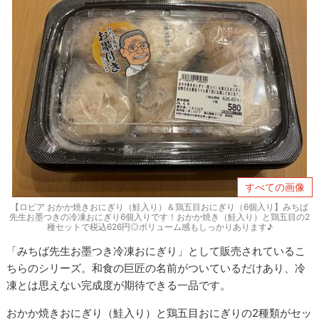
すべての画像
【ロピア おかか焼きおにぎり（鮭入り）＆鶏五目おにぎり（6個入り】みちば
先生お墨つきの冷凍おにぎり6個入りです！おかか焼き（鮭入り）と鶏五目の2
種セットで税込626円◎ボリューム感もしっかりあります♪
「みちば先生お墨つき冷凍おにぎり」として販売されているこ
ちらのシリーズ。和食の巨匠の名前がついているだけあり、冷
凍とは思えない完成度が期待できる一品です。
おかか焼きおにぎり（鮭入り）と鶏五目おにぎりの2種類がセッ