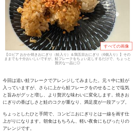
すべての画像
【ロピア おかか焼きおにぎり（鮭入り）＆鶏五目おにぎり（6個入り）】その
ままでも十分おいしいですが、鮭フレークをちょい足しするだけで、ちょっと
贅沢な一品に◎
今回は追い鮭フレークでアレンジしてみました。元々中に鮭が
入っていますが、さらに上から鮭フレークをのせることで塩気
と旨みがグッと増し、より贅沢な味わいに変化します。焼きお
にぎりの香ばしさと鮭のコクが重なり、満足度が一段アップ。
ちょっとしたひと手間で、コンビニおにぎりとは一線を画す仕
上がりになります。朝食はもちろん、軽い夜食にもぴったりの
アレンジです。