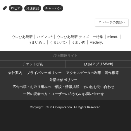
ロピア
冷凍食品
チャーハン
>
ページの先頭へ
ウレぴあ総研
|
ハピママ*
|
ウレぴあ総研 ディズニー特集
|
mimot.
|
うまいめし
|
うまいパン
|
うまい肉
|
Medery.
ぴあ関連サイト
チケットぴあ
ぴあ(アプリ&Web)
会社案内
プライバシーポリシー
アクセスデータの利用・著作権等
外部送信ポリシー
広告出稿・お取り組みのご相談・情報掲載・その他お問い合わせ
一般の読者の方・ユーザーの方からのお問い合わせ
Copyright (C) PIA Corporation. All Rights Reserved.