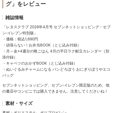
グ」をレビュー
雑誌情報
「レタスクラブ 2026年4月号 セブンネットショッピング・セブ
ン‐イレブン特別版」
・価格：税込1,690円
・頑張らない！お弁当BOOK（とじ込み付録）
・月～金×4週分の晩ごはん 4月の平日ラク献立カレンダー（別
添付録）
・キャベツのおかずBOOK（とじ込み付録）
・ぬいぐるみチャームになる パンどろぼう おにぎりぼうやエコ
バッグ
セブンネットショッピング、セブン‐イレブン限定版のため、他
の書店やコンビニでは購入できません。注意してくださいね！
素材・サイズ
素材：ポリエステル、ポリプロピレン