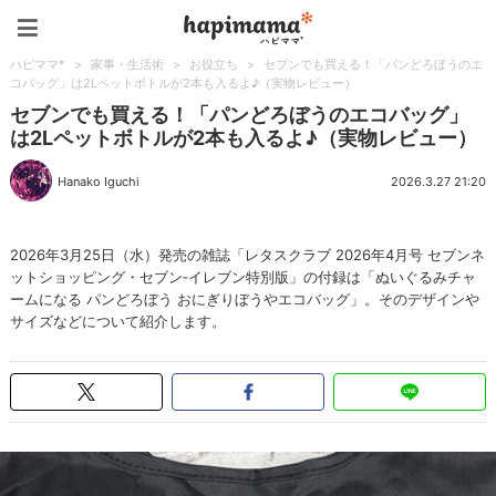
ハピママ*
ハピママ*
>
家事・生活術
>
お役立ち
>
セブンでも買える！「パンどろぼうのエ
コバッグ」は2Lペットボトルが2本も入るよ♪（実物レビュー）
セブンでも買える！「パンどろぼうのエコバッグ」
は2Lペットボトルが2本も入るよ♪（実物レビュー）
Hanako Iguchi
2026.3.27 21:20
2026年3月25日（水）発売の雑誌「レタスクラブ 2026年4月号 セブンネ
ットショッピング・セブン‐イレブン特別版」の付録は「ぬいぐるみチャ
ームになる パンどろぼう おにぎりぼうやエコバッグ」。そのデザインや
サイズなどについて紹介します。