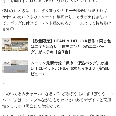
などを傾けずに持ち運べるのもうれしいポイントです。
使わないときは、おにぎりぼうやのポーチ部分に収納すれば、
かわいいぬいぐるみチャームに早変わり。カラビナ付きなの
で、バッグに付けてトレンド感のあるチャームとして持ち歩け
ます◎
【数量限定】DEAN ＆ DELUCA新作！同じ色
は二度と出ない「世界にひとつのエコバッ
グ」がステキ【全3色】
ムーミン最新付録「保冷・保温バッグ」が凄
い！2Lペットボトルが5本も入るよ♪（実物レ
ビュー）
＊
「ぬいぐるみチャームになる パンどろぼう おにぎりぼうやエコ
バッグ」は、シンプルながらもかわいさのあるデザインと実用
性をしっかり両立した付録でした。