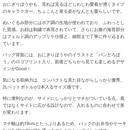
おにぎりぼうやも、見れば見るほどじわじわ愛着が湧くタイプ
のキャラクター。ちょこんと座る姿がなんとも愛らしいです。
ぬいぐるみ部分にはボア調の生地が使われており、ふわっとし
た質感。お顔は刺繍で表現されていて、さらにお腹の海苔部分
はフェルト調のアップリケ仕様と、細部まで丁寧に作り込まれ
ています。
バッグ背面には、おにぎりぼうやのイラストと「パンどろぼ
う」のロゴプリント入り。前後どちらから見ても楽しめるデザ
インがGood！
気になる収納力は、コンパクトな見た目ながらしっかり優秀。
2Lペットボトルが2本入るサイズ感です。
特に便利なのが、サイドにしっかりとマチがついている点。底
ではなくサイドに広がる設計なので、入れるものに合わせて形
が変わります。
マチ幅は約19cmとたっぷりあるため、パックのお弁当やケーキ