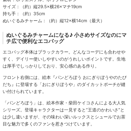
サイズ：（約）縦29.5×横26×マチ19cm
持ち手：（約）35cm
ぬいぐるみチャーム：（約）縦12×横14cm（最大）
ぬいぐるみチャームになる♪ 小さめサイズなのにマ
チ広で便利なエコバッグ
エコバッグ本体はブラックカラー。どんなコーデにも合わせや
すく、デイリー使いしやすいのがうれしいポイントです。生地
は厚手でしっかりしており、安心感のある作り。
フロント右側には、絵本『パンどろぼう おにぎりぼうやのたび
だち』に登場する「おにぎりぼうや」のダイカットポーチが縫
い付けられています。
「パンどろぼう」は、絵本作家・柴田ケイコさんによる大人気
シリーズ。登場キャラクターは一見すると“王道のかわいさ”と
は少し違いますが、その味わい深いルックスとシュールでお茶
目な魅力で多くのファンを惹きつけています。