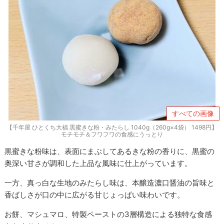
すべての画像
【千年屋 ひとくち大福 黒蜜きな粉・みたらし 1040g（260g×4袋） 1498円】
モチモチ＆フワフワの食感にうっとり
黒蜜きな粉味は、表面にまぶしてあるきな粉の香りに、黒蜜の
奥深い甘さが調和した上品な風味に仕上がっています。
一方、真っ白な生地のみたらし味は、本醸造濃口醤油の旨味と
香ばしさが口の中に広がる甘じょっぱい味わいです。
お餅、マシュマロ、特製ペーストの3層構造による独特な食感