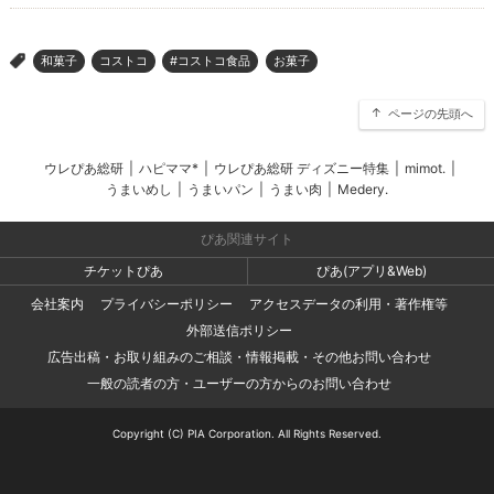
和菓子
コストコ
#コストコ食品
お菓子
>
ページの先頭へ
ウレぴあ総研
|
ハピママ*
|
ウレぴあ総研 ディズニー特集
|
mimot.
|
うまいめし
|
うまいパン
|
うまい肉
|
Medery.
ぴあ関連サイト
チケットぴあ
ぴあ(アプリ&Web)
会社案内
プライバシーポリシー
アクセスデータの利用・著作権等
外部送信ポリシー
広告出稿・お取り組みのご相談・情報掲載・その他お問い合わせ
一般の読者の方・ユーザーの方からのお問い合わせ
Copyright (C) PIA Corporation. All Rights Reserved.