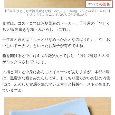
すべての画像
【千年屋 ひとくち大福 黒蜜きな粉・みたらし 1040g（260g×4袋） 1498円】
かわいらしいミニサイズの大福が約1kg入り
まずは、コストコではお馴染みのメーカー、千年屋の「ひとく
ち大福 黒蜜きな粉・みたらし」に注目。
千年屋と言えば「しっとりなめらかおとなのばうむ。」や「お
いしいドーナツ」といったお菓子が有名ですね。
箱を開けると中には4つの袋が入っており、1袋に2種類の大福
がミックスされています。
大福と聞くと中身はあんこのイメージがありますが、本品の味
は、黒蜜きな粉とみたらしです。もっちり柔らかいお餅の内側
には、ふんわり食感を生むマシュマロと特製ペーストが包まれ
ていますよ。