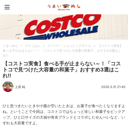
うまいめし
うまいめし
>
ウチごはん
>
スーパー・ショッピングモール
>
【コストコ実食】
食べる手が止まらない～！「コストコで見つけた大容量の和菓子」おすすめ3選はこ
れ!!
【コストコ実食】食べる手が止まらない～！「コス
トコで見つけた大容量の和菓子」おすすめ3選はこ
れ!!
上原 純
2026.3.31 21:45
ひと息つきたいときや小腹が空いたときは、お菓子が食べたくなりますよ
ね。ということで今回は、コストコではちょっと珍しい和菓子をピックア
ップ。ひと口サイズの大福や有名ブランドとコラボしたせんべいなど、い
ずれも大容量ですよ。