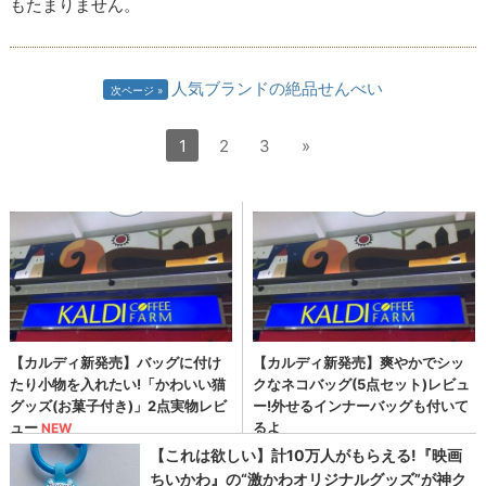
もたまりません。
人気ブランドの絶品せんべい
次ページ
1
2
3
»