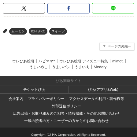
ムーミン
ICHIBIKO
スイーツ
>
ページの先頭へ
ウレぴあ総研
|
ハピママ*
|
ウレぴあ総研 ディズニー特集
|
mimot.
|
うまいめし
|
うまいパン
|
うまい肉
|
Medery.
ぴあ関連サイト
チケットぴあ
ぴあ(アプリ&Web)
会社案内
プライバシーポリシー
アクセスデータの利用・著作権等
外部送信ポリシー
広告出稿・お取り組みのご相談・情報掲載・その他お問い合わせ
一般の読者の方・ユーザーの方からのお問い合わせ
Copyright (C) PIA Corporation. All Rights Reserved.