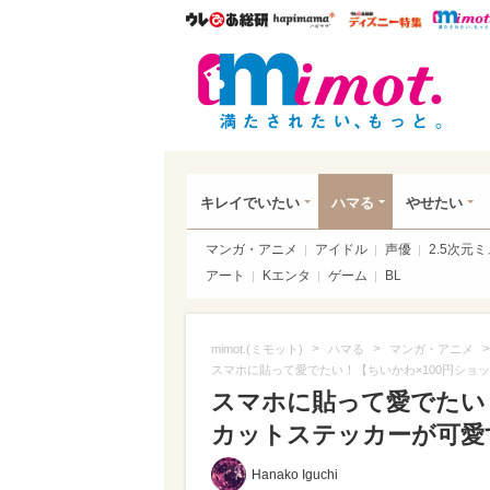
ウレぴあ総研
ハピママ*
ウレぴあ
mim
キレイでいたい
ハマる
やせたい
マンガ・アニメ
アイドル
声優
2.5次元
アート
Kエンタ
ゲーム
BL
>
>
>
mimot.(ミモット)
ハマる
マンガ・アニメ
スマホに貼って愛でたい！【ちいかわ×100円ショ
スマホに貼って愛でたい
カットステッカーが可愛
Hanako Iguchi