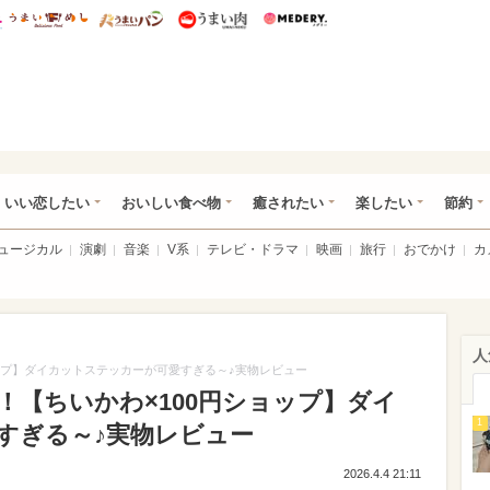
総研 ディズニー特集
mimot.
うまいめし
うまいパン
うまい肉
Medery.
ot.(ミモット)
いい恋したい
おいしい食べ物
癒されたい
楽したい
節約
ミュージカル
演劇
音楽
V系
テレビ・ドラマ
映画
旅行
おでかけ
カ
人
ップ】ダイカットステッカーが可愛すぎる～♪実物レビュー
！【ちいかわ×100円ショップ】ダイ
1
すぎる～♪実物レビュー
2026.4.4 21:11