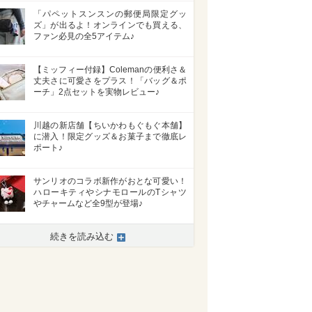
「パペットスンスンの郵便局限定グッ
ズ」が出るよ！オンラインでも買える、
ファン必見の全5アイテム♪
【ミッフィー付録】Colemanの便利さ＆
丈夫さに可愛さをプラス！「バッグ＆ポ
ーチ」2点セットを実物レビュー♪
川越の新店舗【ちいかわもぐもぐ本舗】
に潜入！限定グッズ＆お菓子まで徹底レ
ポート♪
サンリオのコラボ新作がおとな可愛い！
ハローキティやシナモロールのTシャツ
やチャームなど全9型が登場♪
続きを読み込む