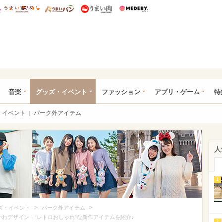
総研 ディズニー特集
mimot.
うまいめし
うまいパン
うまい肉
Medery.
ズニー特集 -ウレぴあ総研
音楽
グッズ・イベント
ファッション
アプリ・ゲーム
特
イベント
パーク外アイテム
人
1
>
>
ズ・イベント
パーク外アイテム
わデザイン！“レトロおしゃれ”な新作アイテムを紹介♪
2