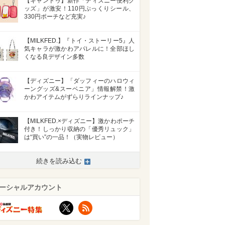
【キャンドゥ】新作「ディズニー便利グ
ッズ」が激安！110円ぷっくりシール、
330円ポーチなど充実♪
【MILKFED.】『トイ・ストーリー5』人
気キャラが激かわアパレルに！全部ほし
くなる良デザイン多数
【ディズニー】「ダッフィーのハロウィ
ーングッズ&スーベニア」情報解禁！激
かわアイテムがずらりラインナップ♪
【MILKFED.×ディズニー】激かわポーチ
付き！しっかり収納の「優秀リュック」
は“買い”の一品！（実物レビュー）
続きを読み込む
ーシャルアカウント
X
RSS