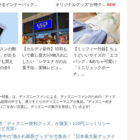
ニー特集」は、ディズニーファンによる、ディズニーファンのための「ディズ
あ総研の中でも、選りすぐりのディズニーマニアが集結。“ディズニー好き
に” を合い言葉に、ディズニーの魅力を発信していきます!
作「ディズニー便利グッズ」が激安！110円ぷっくりシー
など充実♪
本中の“激かわ最新グッズ”が大集合！「日本最大級グッズイ