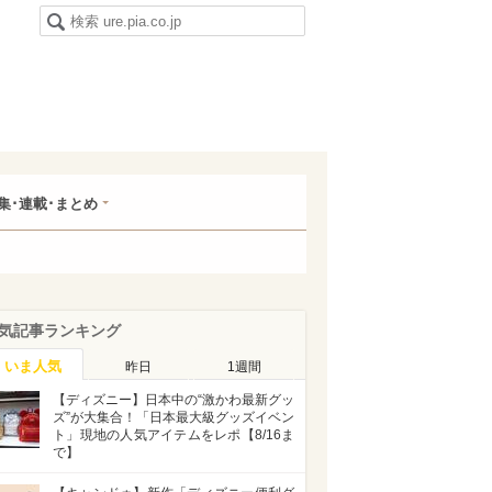
集･連載･まとめ
気記事ランキング
いま人気
昨日
1週間
【ディズニー】日本中の“激かわ最新グッ
ズ”が大集合！「日本最大級グッズイベン
ト」現地の人気アイテムをレポ【8/16ま
で】