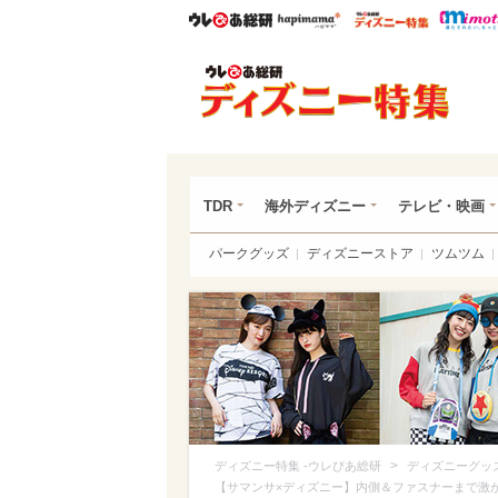
ウレぴあ総研
ハピママ*
ウレぴあ
ディ
TDR
海外ディズニー
テレビ・映画
パークグッズ
ディズニーストア
ツムツム
>
ディズニー特集 -ウレぴあ総研
ディズニーグッ
【サマンサ×ディズニー】内側＆ファスナーまで激か