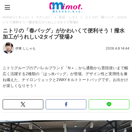
mimot.(ミモット)
mimot.(ミモット)
>
ラクしたい
>
生活・シゴト
>
ニトリの「春バッグ」がかわ
いくて便利そう！撥水加工がうれしい2タイプ登場♪
ニトリの「春バッグ」がかわいくて便利そう！撥水
加工がうれしい2タイプ登場♪
伊東 ししゃも
2026.4.8 14:44
ニトリグループのアパレルブランド「N＋」から通勤から普段使いまで幅
広く活躍する2種類の「はっ水バッグ」が登場。デザイン性と実用性を兼
ね備えた、ナイロンリュックと2WAYキルトトートバッグです。お出かけ
が楽しくなりそう！