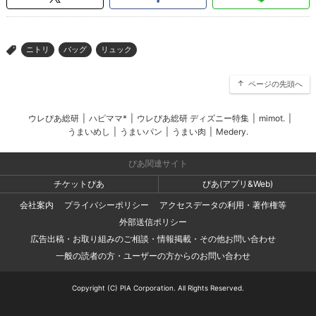
ニトリ
バッグ
リュック
>
ページの先頭へ
ウレぴあ総研
|
ハピママ*
|
ウレぴあ総研 ディズニー特集
|
mimot.
|
うまいめし
|
うまいパン
|
うまい肉
|
Medery.
ぴあ関連サイト
チケットぴあ
ぴあ(アプリ&Web)
会社案内
プライバシーポリシー
アクセスデータの利用・著作権等
外部送信ポリシー
広告出稿・お取り組みのご相談・情報掲載・その他お問い合わせ
一般の読者の方・ユーザーの方からのお問い合わせ
Copyright (C) PIA Corporation. All Rights Reserved.