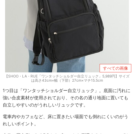
すべての画像
【SHOO・LA・RUE「ワンタッチショルダー自立リュック」5,989円】サイズ
は高さ43cm×幅（下部）27cm×マチ15.5cm
1つ目は「ワンタッチショルダー自立リュック」。底面に汚れに
強い合皮素材が使用されており、その名の通り地面に置いても
自立しやすいのがうれしいリュックです。
電車内やカフェなど、床に置きたい場面でも倒れにくいのがう
れしいポイント。