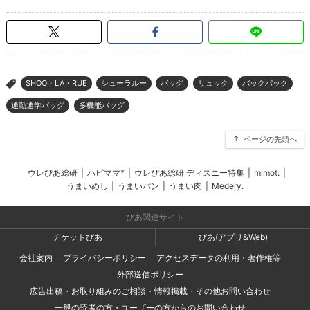
SHOO・LA・RUE
シューラルー
バッグ
リュック
バックパック
>
通勤通学バッグ
多機能バッグ
ページの先頭へ
ウレぴあ総研
|
ハピママ*
|
ウレぴあ総研 ディズニー特集
|
mimot.
|
うまいめし
|
うまいパン
|
うまい肉
|
Medery.
ぴあ関連サイト
チケットぴあ
ぴあ(アプリ&Web)
会社案内
プライバシーポリシー
アクセスデータの利用・著作権等
外部送信ポリシー
広告出稿・お取り組みのご相談・情報掲載・その他お問い合わせ
一般の読者の方・ユーザーの方からのお問い合わせ