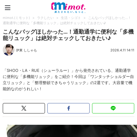
mimot.(ミモット)
mimot.(ミモット)
>
ラクしたい
>
生活・シゴト
>
こんなバッグほしかった…！
通勤通学に便利な「多機能リュック」は絶対チェックしておきたい♪
こんなバッグほしかった…！通勤通学に便利な「多機
能リュック」は絶対チェックしておきたい♪
伊東 ししゃも
2026.4.11 14:11
「SHOO・LA・RUE（シューラルー）」から発売されている、通勤通学
に便利な「多機能リュック」をご紹介！今回は「ワンタッチショルダー自
立リュック」と「整理整頓できちゃうリュック」の2選です。大容量で機
能的なのがうれしい！