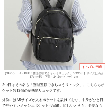
すべての画像
【SHOO・LA・RUE「整理整頓できちゃうリュック」5,390円】サイズは高さ
37cm×幅（下部）24.5cm×マチ11cm
2つ目はその名も「整理整頓できちゃうリュック」。こちらもポ
ケット数13個の多機能リュックです。
外側にはA5サイズが入るポケットを設けており、中身がひと目
で見やすいメッシュポケットも完備。忙しいときも、必要なも