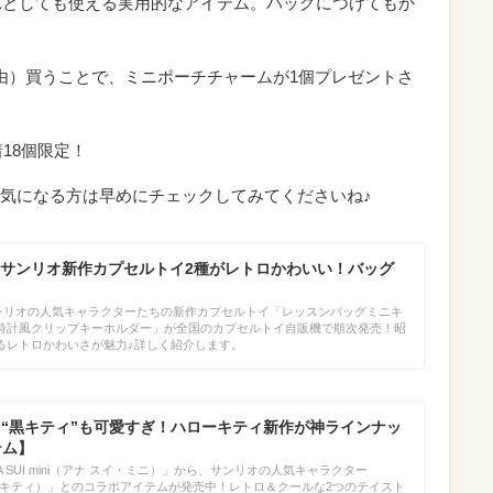
入れとしても使える実用的なアイテム。バッグにつけてもか
由）買うことで、ミニポーチチャームが1個プレゼントさ
18個限定！
気になる方は早めにチェックしてみてくださいね♪
サンリオ新作カプセルトイ2種がレトロかわいい！バッグ
サンリオの人気キャラクターたちの新作カプセルトイ「レッスンバッグミニキ
時計風クリップキーホルダー」が全国のカプセルトイ自販機で順次発売！昭
るレトロかわいさが魅力♪詳しく紹介します。
mini】“黒キティ”も可愛すぎ！ハローキティ新作が神ラインナッ
テム】
 SUI mini（アナ スイ・ミニ）」から、サンリオの人気キャラクター
（ハローキティ）」とのコラボアイテムが発売中！レトロ＆クールな2つのテイスト