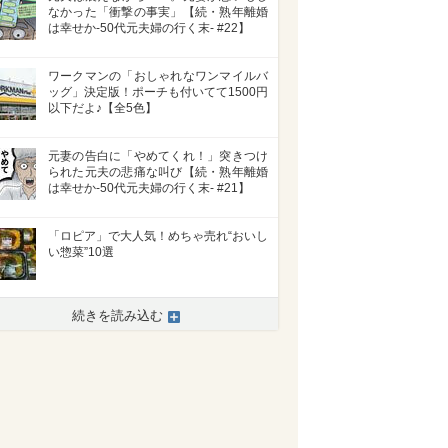
なかった「衝撃の事実」【続・熟年離婚
は幸せか-50代元夫婦の行く末- #22】
ワークマンの「おしゃれなワンマイルバ
ッグ」決定版！ポーチも付いてて1500円
以下だよ♪【全5色】
元妻の告白に「やめてくれ！」突きつけ
られた元夫の悲痛な叫び【続・熟年離婚
は幸せか-50代元夫婦の行く末- #21】
「ロピア」で大人気！めちゃ売れ“おいし
い惣菜”10選
続きを読み込む