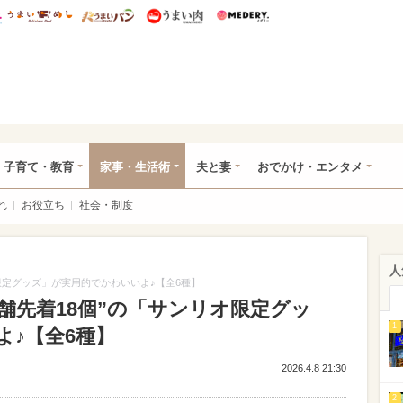
総研 ディズニー特集
mimot.
うまいめし
うまいパン
うまい肉
Medery.
ママ*
子育て・教育
家事・生活術
夫と妻
おでかけ・エンタメ
れ
お役立ち
社会・制度
人
限定グッズ」が実用的でかわいいよ♪【全6種】
舗先着18個”の「サンリオ限定グッ
1
よ♪【全6種】
2026.4.8 21:30
2