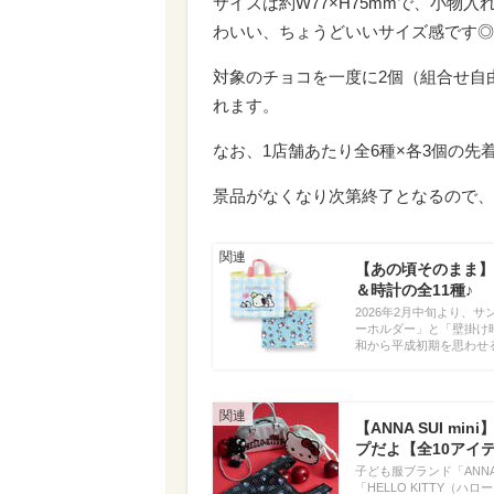
サイズは約W77×H75mmで、小物
わいい、ちょうどいいサイズ感です◎
対象のチョコを一度に2個（組合せ自
れます。
なお、1店舗あたり全6種×各3個の先着
景品がなくなり次第終了となるので、
【あの頃そのまま】
＆時計の全11種♪
2026年2月中旬より、
ーホルダー」と「壁掛け
和から平成初期を思わせ
【ANNA SUI 
プだよ【全10アイ
子ども服ブランド「ANNA
「HELLO KITTY