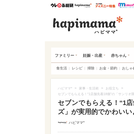
ウレぴあ総研
ハピママ*
ウレぴあ
ハピ
ファミリー
妊娠・出産
赤ちゃん
食生活
レシピ
掃除
お金・節約
おしゃ
>
>
>
ハピママ*
家事・生活術
お役立ち
セブンでもらえる！“1店舗先着18個”の「サンリオ
セブンでもらえる！“1店
ズ」が実用的でかわいい
ハピママ*