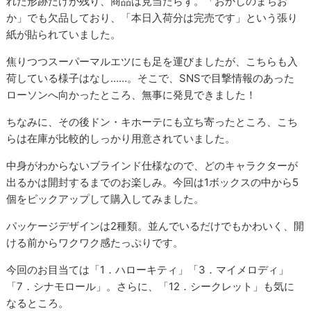
れた形跡だけが残り、商品は見当たらず。「おかしのまちお
か」でも欠品しており、「本日入荷分は完売です」という張り
紙が貼られていました。
焦りつつスーパーマルエツにも足を運びましたが、こちらも入
荷している様子はなし……。そこで、SNSで目撃情報のあった
ローソンへ向かったところ、無事に発見できました！
ちなみに、その後ドン・キホーテにも立ち寄ったところ、こち
らは在庫が比較的しっかり用意されていました。
中身がわからないブラインド仕様なので、どのキャラクターが
出るかは開封するまでのお楽しみ。今回は1ボックスの中から5
個をピックアップして購入してみました。
パッケージデザインは2種類。並んでいるだけでもかわいく、開
ける前からワクワク感たっぷりです。
今回のお目当ては「1．ハローキティ」「3．マイメロディ」
「7．シナモロール」。さらに、「12．シークレット」も気に
なるところ。