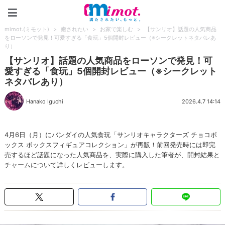
mimot.(ミモット)
mimot.(ミモット)
>
癒されたい
>
お家で楽しむ
>
【サンリオ】話題の人気商品
をローソンで発見！可愛すぎる「食玩」5個開封レビュー（※シークレットネタバレあ
り）
【サンリオ】話題の人気商品をローソンで発見！可
愛すぎる「食玩」5個開封レビュー（※シークレット
ネタバレあり）
Hanako Iguchi
2026.4.7 14:14
4月6日（月）にバンダイの人気食玩「サンリオキャラクターズ チョコボ
ックス ボックスフィギュアコレクション」が再販！前回発売時には即完
売するほど話題になった人気商品を、実際に購入した筆者が、開封結果と
チャームについて詳しくレビューします。