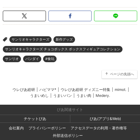
サンリオキャラクターズ
新作グッズ
>
サンリオキャラクターズ チョコボックス ボックスフィギュアコレクション
サンリオ
バンダイ
#食玩
ページの先頭へ
ウレぴあ総研
|
ハピママ*
|
ウレぴあ総研 ディズニー特集
|
mimot.
|
うまいめし
|
うまいパン
|
うまい肉
|
Medery.
ぴあ関連サイト
チケットぴあ
ぴあ(アプリ&Web)
会社案内
プライバシーポリシー
アクセスデータの利用・著作権等
外部送信ポリシー