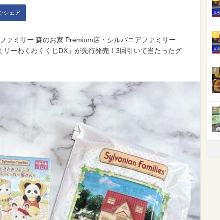
kでシェア
3
ファミリー 森のお家 Premium店・シルバニアファミリー
ミリーわくわくくじDX」が先行発売！3回引いて当たったグ
4
5