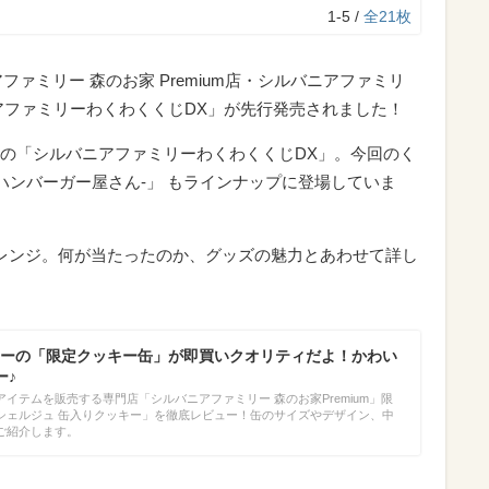
1-5 /
全21枚
アファミリー 森のお家 Premium店・シルバニアファミリ
アファミリーわくわくくじDX」が先行発売されました！
の「シルバニアファミリーわくわくくじDX」。今回のく
ハンバーガー屋さん-」 もラインナップに登場していま
レンジ。何が当たったのか、グッズの魅力とあわせて詳し
ーの「限定クッキー缶」が即買いクオリティだよ！かわい
ー♪
イテムを販売する専門店「シルバニアファミリー 森のお家Premium」限
シェルジュ 缶入りクッキー」を徹底レビュー！缶のサイズやデザイン、中
ご紹介します。