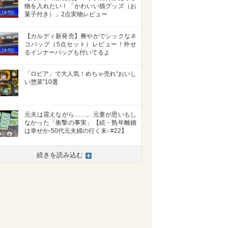
物を入れたい！「かわいい猫グッズ（お
菓子付き）」2点実物レビュー
【カルディ新発売】爽やかでシックなネ
コバッグ（5点セット）レビュー！外せ
るインナーバッグも付いてるよ
「ロピア」で大人気！めちゃ売れ“おいし
い惣菜”10選
元夫は震えながら……。元妻が思いもし
なかった「衝撃の事実」【続・熟年離婚
は幸せか-50代元夫婦の行く末- #22】
続きを読み込む