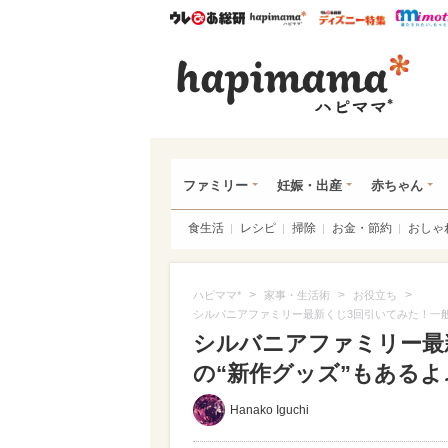
ウレぴあ総研
ハピママ*
ウレぴあ
ハピ
ファミリー
妊娠・出産
赤ちゃん
食生活
レシピ
掃除
お金・節約
おしゃ
>
>
>
ハピママ*
家事・生活術
お役立ち
シルバニアファミリー最新くじ3回引いてみた！一般
シルバニアファミリー最
の“新作グッズ”もあるよ
Hanako Iguchi