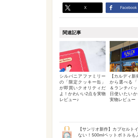
X
Facebook
関連記事
シルバニアファミリー
【カルディ新
の「限定クッキー缶」
から選べる「
が即買いクオリティだ
＆ランチバッ
よ！かわいい2点を実物
日使いたいか
レビュー♪
実物レビュー
【サンリオ新作】カプセルト
ない！500mlペットボトルも