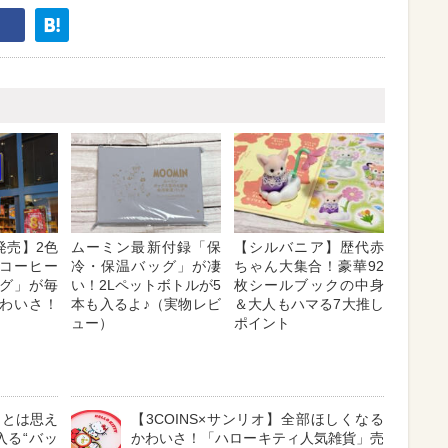
発売】2色
ムーミン最新付録「保
【シルバニア】歴代赤
コーヒー
冷・保温バッグ」が凄
ちゃん大集合！豪華92
グ」が毎
い！2Lペットボトルが5
枚シールブックの中身
わいさ！
本も入るよ♪（実物レビ
＆大人もハマる7大推し
ュー）
ポイント
イとは思え
【3COINS×サンリオ】全部ほしくなる
入る“バッ
かわいさ！「ハローキティ人気雑貨」売