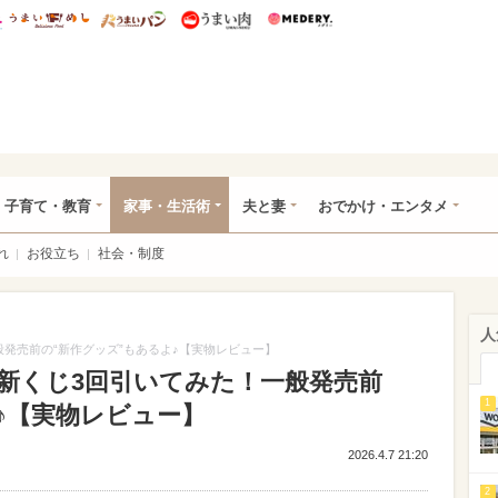
総研 ディズニー特集
mimot.
うまいめし
うまいパン
うまい肉
Medery.
ママ*
子育て・教育
家事・生活術
夫と妻
おでかけ・エンタメ
れ
お役立ち
社会・制度
人
発売前の“新作グッズ”もあるよ♪【実物レビュー】
新くじ3回引いてみた！一般発売前
1
♪【実物レビュー】
2026.4.7 21:20
2