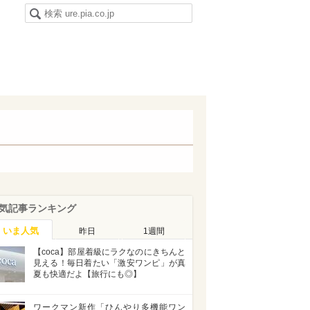
気記事ランキング
いま人気
昨日
1週間
【coca】部屋着級にラクなのにきちんと
見える！毎日着たい「激安ワンピ」が真
夏も快適だよ【旅行にも◎】
ワークマン新作「ひんやり多機能ワン