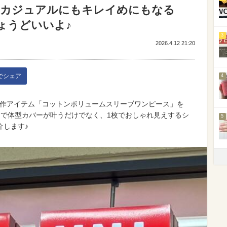
ンピ！カジュアルにもキレイめにもなる
ょうどいいよ♪
3
2026.4.12 21:20
kでシェア
4
」の新作アイテム「コットンボリュームスリーブワンピース」を
袖で体型カバーが叶うだけでなく、1枚でおしゃれ見えするシ
5
介します♪