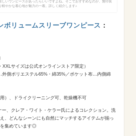
涼しいワンピースがあったらいいですよね。そこでおすすめなのが、無印良
り軽やかな着心地が魅力の一着。詳しく紹介します♪
コットンボリュームスリーブワンピース
：
N
XL・XXLサイズは公式オンラインストア限定）
…外側ポリエステル65%・綿35%／ポケット布…内側綿
用）、ドライクリーニング可、乾燥機不可
デザイナー、クレア・ワイト・ケラー氏によるコレクション。洗
え、どんなシーンにも自然にマッチするアイテムが揃っ
を集めています◎