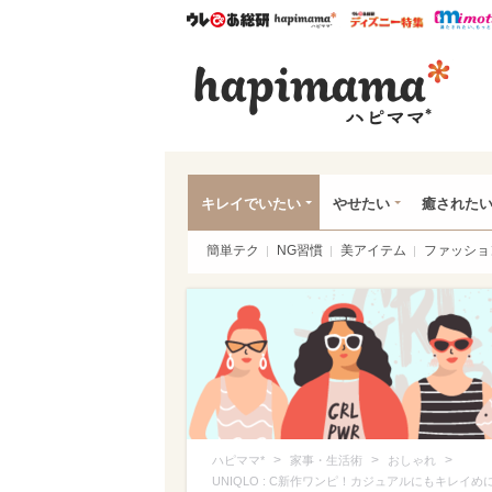
ウレぴあ総研
ハピママ*
ウレぴあ
ハピ
キレイでいたい
やせたい
癒された
簡単テク
NG習慣
美アイテム
ファッショ
>
>
>
ハピママ*
家事・生活術
おしゃれ
UNIQLO : C新作ワンピ！カジュアルにもキレ