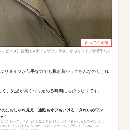
すべての画像
ーブワンピース】首元はスナップボタン付き。かぶりタイプが苦手な方
ぶりタイプが苦手な方でも脱ぎ着がラクちんなのもうれ
さしく、気温が高くなり始める時期にもぴったりです。
ないのにおしゃれ見え！通勤もオフもいける「きれいめワン
よ♪
利なワンピース。「きちんと見えするけど、ラクに着られるものがほしい」
ませんか？今おすすめなのが、人気ファッションブランド「coca（コ