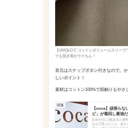
【UNIQLO:C コットンボリュームスリ
でも脱ぎ着がラクちん！
首元はスナップボタン付きなので、か
しいポイント！
素材はコットン100%で肌触りもや
【coca】頑張ら
ピ」が着回し最強だ
お出かけに1枚あると便
なんて思ったこと、あり