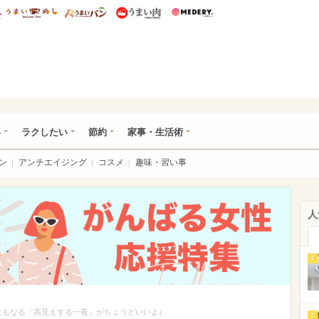
総研 ディズニー特集
mimot.
うまいめし
うまいパン
うまい肉
Medery.
ママ*
い
ラクしたい
節約
家事・生活術
ン
アンチエイジング
コスメ
趣味・習い事
人
1
イめにもなる「高見えする一着」がちょうどいいよ♪
2