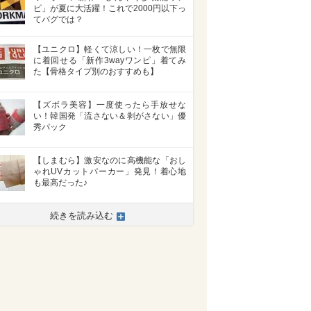
ピ」が夏に大活躍！これで2000円以下っ
てバグでは？
【ユニクロ】軽くて涼しい！一枚で無限
に着回せる「新作3wayワンピ」着てみ
た【骨格タイプ別のおすすめも】
【ズボラ美容】一度使ったら手放せな
い！韓国発「流さない＆剥がさない」優
秀パック
【しまむら】激安なのに高機能な「おし
ゃれUVカットパーカー」発見！着心地
も最高だった♪
続きを読み込む