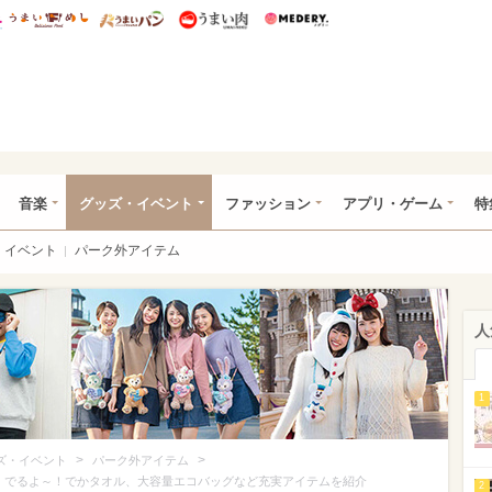
総研 ディズニー特集
mimot.
うまいめし
うまいパン
うまい肉
Medery.
ズニー特集 -ウレぴあ総研
音楽
グッズ・イベント
ファッション
アプリ・ゲーム
特
イベント
パーク外アイテム
人
1
>
>
ズ・イベント
パーク外アイテム
」でるよ～！でかタオル、大容量エコバッグなど充実アイテムを紹介
2