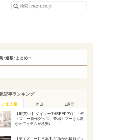
集･連載･まとめ
気記事ランキング
いま人気
昨日
1週間
【即買い】ダイソーTHREEPPYに「デ
ィズニー新作グッズ」登場！プーさん激
かわアイテムが格安♪
【ディズニー】日本中の“激かわ最新グッ