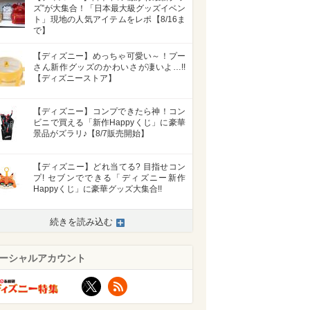
ズ”が大集合！「日本最大級グッズイベン
ト」現地の人気アイテムをレポ【8/16ま
で】
【ディズニー】めっちゃ可愛い～！プー
さん新作グッズのかわいさが凄いよ…!!
【ディズニーストア】
【ディズニー】コンプできたら神！コン
ビニで買える「新作Happyくじ」に豪華
景品がズラリ♪【8/7販売開始】
【ディズニー】どれ当てる? 目指せコン
プ! セブンでできる「ディズニー新作
Happyくじ」に豪華グッズ大集合!!
続きを読み込む
ーシャルアカウント
X
RSS