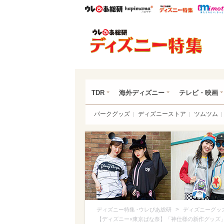
ウレぴあ総研
ハピママ*
ウレぴあ
ディ
TDR
海外ディズニー
テレビ・映画
パークグッズ
ディズニーストア
ツムツム
>
ディズニー特集 -ウレぴあ総研
ディズニーグッ
【ディズニー×東京ばな奈】「神仕様の新作グッズ