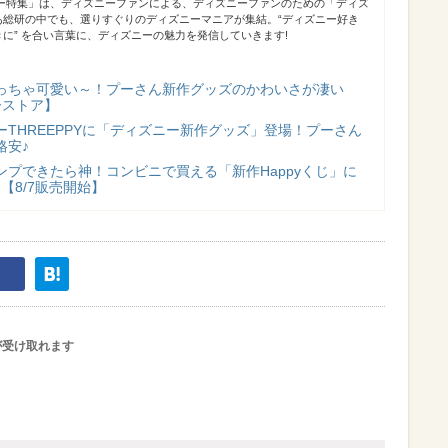
ニー特集」は、ディズニーファンによる、ディズニーファンのための「ディズ
あ総研の中でも、選りすぐりのディズニーマニアが集結。“ディズニー好き
に” を合い言葉に、ディズニーの魅力を発信していきます!
っちゃ可愛い～！プーさん新作グッズのかわいさが凄い
ーストア】
THREEPPYに「ディズニー新作グッズ」登場！プーさん
格安♪
ンプできたら神！コンビニで買える「新作Happyくじ」に
【8/7販売開始】
が受け取れます