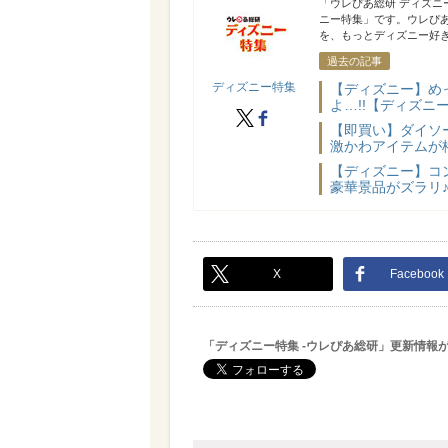
ディズニー特集
「ウレぴあ総研 ディズ
ニー特集」です。ウレぴ
を、もっとディズニー好き
過去の記事
ディズニー特集
【ディズニー】め
よ…!!【ディズニ
X
facebook
【即買い】ダイソー
激かわアイテムが
【ディズニー】コ
豪華景品がズラリ♪
X
Facebook
「ディズニー特集 -ウレぴあ総研」更新情報