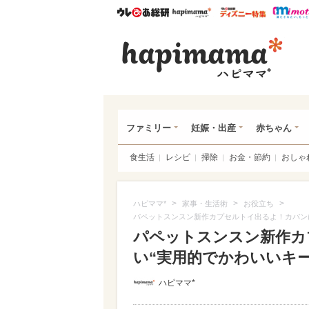
ウレぴあ総研
ハピママ*
ウレぴあ
ハピ
ファミリー
妊娠・出産
赤ちゃん
食生活
レシピ
掃除
お金・節約
おしゃ
>
>
>
ハピママ*
家事・生活術
お役立ち
パペットスンスン新作カプセルトイ出るよ！カバンに
パペットスンスン新作カ
い“実用的でかわいいキー
ハピママ*