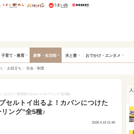
総研 ディズニー特集
mimot.
うまいめし
うまいパン
うまい肉
Medery.
ママ*
子育て・教育
家事・生活術
夫と妻
おでかけ・エンタメ
れ
お役立ち
社会・制度
人
つけたい“実用的でかわいいキーリング”全5種♪
プセルトイ出るよ！カバンにつけた
1
リング”全5種♪
2026.4.16 21:40
2