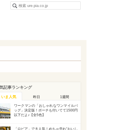
気記事ランキング
いま人気
昨日
1週間
ワークマンの「おしゃれなワンマイルバ
ッグ」決定版！ポーチも付いてて1500円
以下だよ♪【全5色】
「ロピア」で大人気！めちゃ売れ“おいし