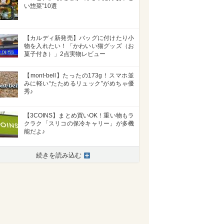
い惣菜”10選
【カルディ新発売】バッグに付けたり小
物を入れたい！「かわいい猫グッズ（お
菓子付き）」2点実物レビュー
【mont-bell】たったの173g！スマホ並
みに軽い“たためるリュック”がめちゃ優
秀♪
【3COINS】まとめ買いOK！重い物もラ
クラク「スリコの保冷キャリー」が多機
能だよ♪
続きを読み込む