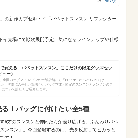
1-5 /
全7枚
」の新作カプセルトイ「パペットスンスン リフレクター
セルトイ売場にて順次展開予定。気になるラインナップや仕様
で買える「パペットスンスン」ここだけの限定グッズセッ
ビュー）
、全国のセブン-イレブンの一部店舗にて「PUPPET SUNSUN Happy
ました！実際に入手した筆者が、バッグ本体と限定のスンスンとノンノンのフ
トについて詳しくご紹介します。
光る！バッグに付けたい全5種
す6才のスンスンと仲間たちが繰り広げる、ふんわりパペ
スンスン」。今回登場するのは、光を反射してピカッと
です！