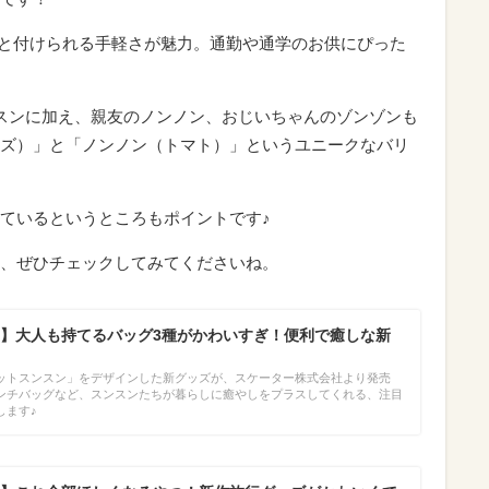
ッと付けられる手軽さが魅力。通勤や通学のお供にぴった
スンに加え、親友のノンノン、おじいちゃんのゾンゾンも
ズ）」と「ノンノン（トマト）」というユニークなバリ
ているというところもポイントです♪
、ぜひチェックしてみてくださいね。
】大人も持てるバッグ3種がかわいすぎ！便利で癒しな新
ットスンスン」をデザインした新グッズが、スケーター株式会社より発売
ンチバッグなど、スンスンたちが暮らしに癒やしをプラスしてくれる、注目
します♪