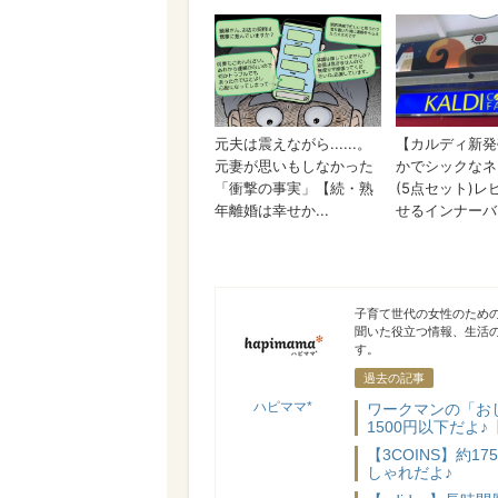
ハピママ*
子育て世代の女性のため
聞いた役立つ情報、生活
す。
過去の記事
ハピママ*
ワークマンの「お
1500円以下だよ♪
【3COINS】約
しゃれだよ♪