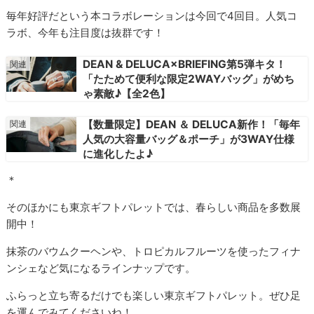
毎年好評だという本コラボレーションは今回で4回目。人気コ
ラボ、今年も注目度は抜群です！
DEAN & DELUCA×BRIEFING第5弾キタ！
「たためて便利な限定2WAYバッグ」がめち
ゃ素敵♪【全2色】
【数量限定】DEAN ＆ DELUCA新作！「毎年
人気の大容量バッグ＆ポーチ」が3WAY仕様
に進化したよ♪
＊
そのほかにも東京ギフトパレットでは、春らしい商品を多数展
開中！
抹茶のバウムクーヘンや、トロピカルフルーツを使ったフィナ
ンシェなど気になるラインナップです。
ふらっと立ち寄るだけでも楽しい東京ギフトパレット。ぜひ足
を運んでみてくださいね！