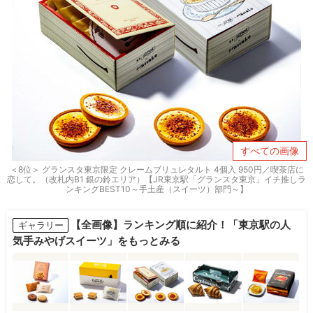
すべての画像
＜8位＞ グランスタ東京限定 クレームブリュレタルト 4個入 950円／喫茶店に
恋して。（改札内B1 銀の鈴エリア）【JR東京駅「グランスタ東京」イチ推しラ
ンキングBEST10～手土産（スイーツ）部門～】
【全画像】ランキング順に紹介！「東京駅の人
ギャラリー
気手みやげスイーツ」をもっとみる