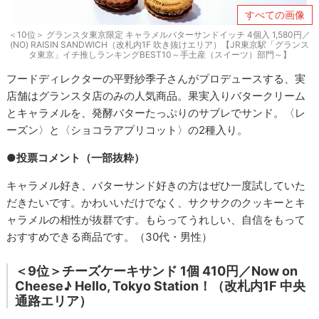
すべての画像
＜10位＞ グランスタ東京限定 キャラメルバターサンドイッチ 4個入 1,580円／
(NO) RAISIN SANDWICH（改札内1F 吹き抜けエリア）【JR東京駅「グランス
タ東京」イチ推しランキングBEST10～手土産（スイーツ）部門～】
フードディレクターの平野紗季子さんがプロデュースする、実
店舗はグランスタ店のみの人気商品。果実入りバタークリーム
とキャラメルを、発酵バターたっぷりのサブレでサンド。〈レ
ーズン〉と〈ショコラアプリコット〉の2種入り。
●投票コメント（一部抜粋）
キャラメル好き、バターサンド好きの方はぜひ一度試していた
だきたいです。かわいいだけでなく、サクサクのクッキーとキ
ャラメルの相性が抜群です。もらってうれしい、自信をもって
おすすめできる商品です。（30代・男性）
＜9位＞チーズケーキサンド 1個 410円／Now on
Cheese♪ Hello, Tokyo Station！（改札内1F 中央
通路エリア）