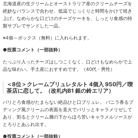
北海道産の生クリームとオーストラリア産のクリームチーズを
絶妙なバランスで合わせ、低温でじっくりと時間をかけて焼き
上げ。なめらかな口どけのチーズケーキを、しっとり食感の特
製サブレでサンドした一品。
※4個～ボックス（無料）に入れられます。
●投票コメント（一部抜粋）
たっぷり入ったチーズはしつこくなく、口どけもなめらかで上
品な味わい。手土産におすすめです。（40代・男性）
＜8位＞クレームブリュレタルト 4個入 950円／喫
茶店に恋して。（改札内B1 銀の鈴エリア）
パリとろ食感がたまらない絶品ひと口ブリュレ。 バニラ香るプ
ディング風クリームの表面を直火でパリッとキャラメリゼして
あり、割るとクリーム層の下からほろ苦いキャラメルソースが
とろりとあふれ出す。
●投票コメント（一部抜粋）