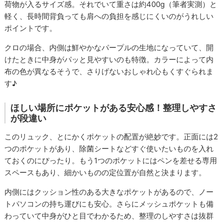
荷物が入るサイズ感。それでいて重さは約400g（筆者実測）と
軽く、長時間背負っても肩への負担を感じにくいのがうれしい
ポイントです。
クロの場合、内側は鮮やかなパープルの生地になっていて、開
けたときに中身がパッと見やすいのも特徴。カラーによって内
布の色が異なるそうで、さりげないおしゃれ心もくすぐられま
す♪
ほしい場所にポケットがある安心感！整理しやすさ
が段違い
このリュック、とにかくポケットの配置が絶妙です。正面には2
つのポケットがあり、除菌シートなどすぐ使いたいものを入れ
ておくのにぴったり。もう1つのポケットにはペンを差せる専用
スペースもあり、細かいものの定位置が自然と決まります。
内側にはクッション性のある大きなポケットがあるので、ノー
トパソコンの持ち運びにも安心。さらにメッシュポケットも備
わっていて中身がひと目でわかるため、整理のしやすさは抜群