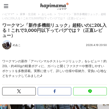
ハピママ*
ハピママ*
>
家事・生活術
>
おしゃれ
>
ワークマン「新作多機能リュック」超軽
いのに20L入る！これで3,000円以下ってバグでは？（正直レビュー）
ワークマン「新作多機能リュック」超軽いのに20L入
る！これで3,000円以下ってバグでは？（正直レビ
ュー）
めあこ
2026.4.19 20:50
ワークマンの新作「アーバンマルチストレージリュック」をレビュー！約
20L・約400gの軽量ボディに、ガバッと開くファスナーや整理しやすい
ポケットを多数搭載。実際に使って、詳しい仕様や収納力、背負い心地な
どをチェックしてみました♪