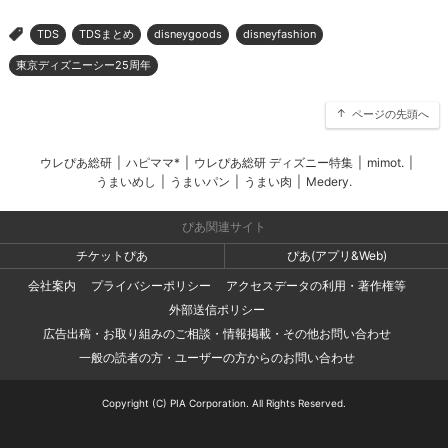
TDS
TDSまとめ
disneygoods
disneyfashion
>
東京ディズニーシー25周年
ページの先頭へ
ウレぴあ総研
|
ハピママ*
|
ウレぴあ総研 ディズニー特集
|
mimot.
|
うまいめし
|
うまいパン
|
うまい肉
|
Medery.
ぴあ関連サイト
チケットぴあ
ぴあ(アプリ&Web)
会社案内
プライバシーポリシー
アクセスデータの利用・著作権等
外部送信ポリシー
広告出稿・お取り組みのご相談・情報掲載・その他お問い合わせ
一般の読者の方・ユーザーの方からのお問い合わせ
Copyright (C) PIA Corporation. All Rights Reserved.