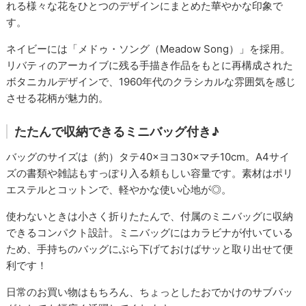
れる様々な花をひとつのデザインにまとめた華やかな印象で
す。
ネイビーには「メドゥ・ソング（Meadow Song）」を採用。
リバティのアーカイブに残る手描き作品をもとに再構成された
ボタニカルデザインで、1960年代のクラシカルな雰囲気を感じ
させる花柄が魅力的。
たたんで収納できるミニバッグ付き♪
バッグのサイズは（約）タテ40×ヨコ30×マチ10cm。A4サイ
ズの書類や雑誌もすっぽり入る頼もしい容量です。素材はポリ
エステルとコットンで、軽やかな使い心地が◎。
使わないときは小さく折りたたんで、付属のミニバッグに収納
できるコンパクト設計。ミニバッグにはカラビナが付いている
ため、手持ちのバッグにぶら下げておけばサッと取り出せて便
利です！
日常のお買い物はもちろん、ちょっとしたおでかけのサブバッ