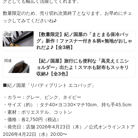
グとしても幅広く活躍してくれます。
数量限定のため、売り切れ次第終了となります。お早めにチェ
ックしてみてくださいね♪
【数量限定】紀ノ国屋の「まとまる保冷バッ
グ」新作！ファスナー付き＆柄×無地がおしゃ
れだよ♪【全3柄】
【紀ノ国屋】旅行にも便利な「高見えミニシ
ョルダー」出たよ！スマホも財布もスッキリ
収納♪【全3色】
■紀ノ国屋「リバティプリント エコバッグ」
・カラー：グレー、ピンク、ネイビー
・サイズ（約）：タテ40×ヨコ30×マチ10cm、持ち手45.5cm
・素材：ポリエステル、コットン
・価格：各2,750円（税込）
・発売日：店舗 2026年4月23日（木）／公式オンラインストア
2026年4月22日（水）20:00〜