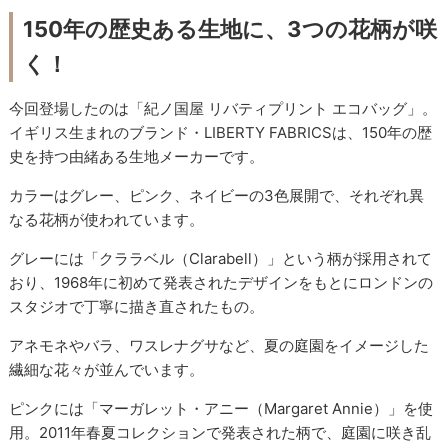
150年の歴史ある生地に、3つの花柄が咲
く！
今回登場したのは「紀ノ国屋 リバティプリント エコバッグ」。
イギリス生まれのブランド・LIBERTY FABRICSは、150年の歴
史を持つ由緒ある生地メーカーです。
カラーはグレー、ピンク、ネイビーの3色展開で、それぞれ異
なる花柄が使われています。
グレーには「クララベル（Clarabell）」という柄が採用されて
おり、1968年に初めて発表されたデザインをもとにロンドンの
スタジオで丁寧に描き直されたもの。
アネモネやバラ、ワスレナグサなど、夏の庭園をイメージした
繊細な花々が並んでいます。
ピンクには「マーガレット・アニー（Margaret Annie）」を使
用。2011年春夏コレクションで発表された柄で、庭園に咲き乱