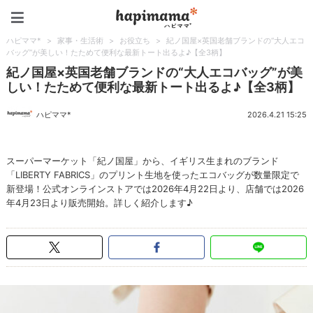
ハピママ*
ハピママ*
>
家事・生活術
>
お役立ち
>
紀ノ国屋×英国老舗ブランドの“大人エコ
バッグ”が美しい！たためて便利な最新トート出るよ♪【全3柄】
紀ノ国屋×英国老舗ブランドの“大人エコバッグ”が美
しい！たためて便利な最新トート出るよ♪【全3柄】
ハピママ*
2026.4.21 15:25
スーパーマーケット「紀ノ国屋」から、イギリス生まれのブランド
「LIBERTY FABRICS」のプリント生地を使ったエコバッグが数量限定で
新登場！公式オンラインストアでは2026年4月22日より、店舗では2026
年4月23日より販売開始。詳しく紹介します♪