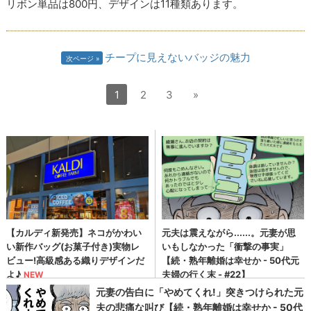
リボン単品は800円、デザインは11種類あります。
チープに見えないバッジの魅力
次ページ
1
2
3
»