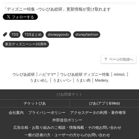
「ディズニー特集 -ウレぴあ総研」更新情報が受け取れます
TDS
TDSまとめ
disneygoods
disneyfashion
>
東京ディズニーシー25周年
ページの先頭へ
ウレぴあ総研
|
ハピママ*
|
ウレぴあ総研 ディズニー特集
|
mimot.
|
うまいめし
|
うまいパン
|
うまい肉
|
Medery.
ぴあ関連サイト
チケットぴあ
ぴあ(アプリ&Web)
会社案内
プライバシーポリシー
アクセスデータの利用・著作権等
外部送信ポリシー
広告出稿・お取り組みのご相談・情報掲載・その他お問い合わせ
一般の読者の方・ユーザーの方からのお問い合わせ