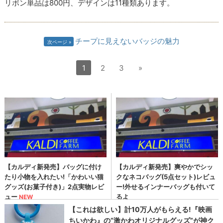
リボン単品は800円、デザインは11種類あります。
チープに見えないバッジの魅力
次ページ
1
2
3
»