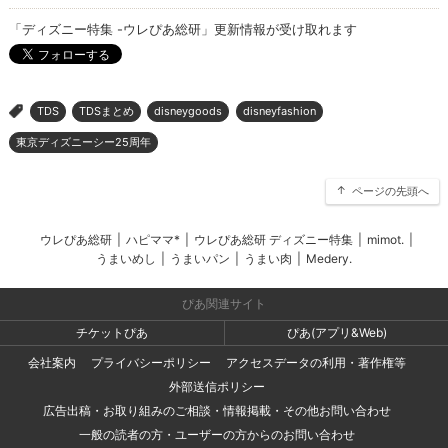
「ディズニー特集 -ウレぴあ総研」更新情報が受け取れます
TDS
TDSまとめ
disneygoods
disneyfashion
>
東京ディズニーシー25周年
ページの先頭へ
ウレぴあ総研
|
ハピママ*
|
ウレぴあ総研 ディズニー特集
|
mimot.
|
うまいめし
|
うまいパン
|
うまい肉
|
Medery.
ぴあ関連サイト
チケットぴあ
ぴあ(アプリ&Web)
会社案内
プライバシーポリシー
アクセスデータの利用・著作権等
外部送信ポリシー
広告出稿・お取り組みのご相談・情報掲載・その他お問い合わせ
一般の読者の方・ユーザーの方からのお問い合わせ