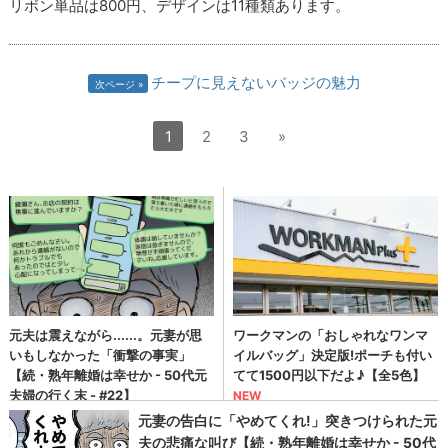
リボン単品は800円、デザインは11種類あります。
チープに見えないバッジの魅力
次ページ
1
2
3
»