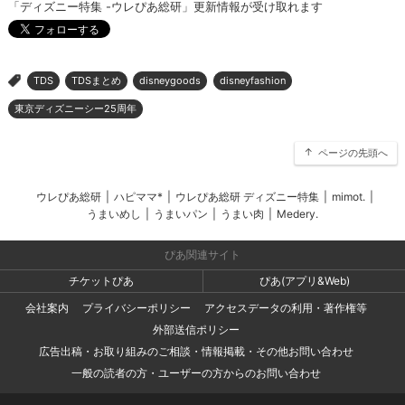
「ディズニー特集 -ウレぴあ総研」更新情報が受け取れます
TDS
TDSまとめ
disneygoods
disneyfashion
>
東京ディズニーシー25周年
ページの先頭へ
ウレぴあ総研
|
ハピママ*
|
ウレぴあ総研 ディズニー特集
|
mimot.
|
うまいめし
|
うまいパン
|
うまい肉
|
Medery.
ぴあ関連サイト
チケットぴあ
ぴあ(アプリ&Web)
会社案内
プライバシーポリシー
アクセスデータの利用・著作権等
外部送信ポリシー
広告出稿・お取り組みのご相談・情報掲載・その他お問い合わせ
一般の読者の方・ユーザーの方からのお問い合わせ