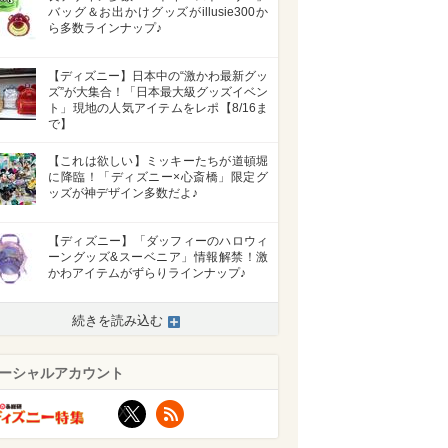
バッグ＆お出かけグッズがillusie300か
ら多数ラインナップ♪
【ディズニー】日本中の“激かわ最新グッ
ズ”が大集合！「日本最大級グッズイベン
ト」現地の人気アイテムをレポ【8/16ま
で】
【これは欲しい】ミッキーたちが道頓堀
に降臨！「ディズニー×心斎橋」限定グ
ッズが神デザイン多数だよ♪
【ディズニー】「ダッフィーのハロウィ
ーングッズ&スーベニア」情報解禁！激
かわアイテムがずらりラインナップ♪
続きを読み込む
ーシャルアカウント
X
RSS