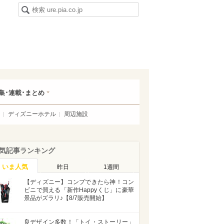
集･連載･まとめ
ディズニーホテル
周辺施設
気記事ランキング
いま人気
昨日
1週間
【ディズニー】コンプできたら神！コン
ビニで買える「新作Happyくじ」に豪華
景品がズラリ♪【8/7販売開始】
良デザイン多数！「トイ・ストーリー」