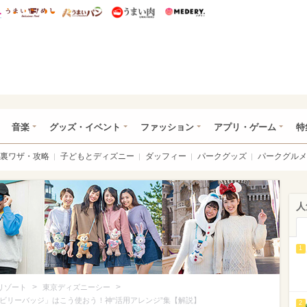
総研 ディズニー特集
mimot.
うまいめし
うまいパン
うまい肉
Medery.
ズニー特集 -ウレぴあ総研
音楽
グッズ・イベント
ファッション
アプリ・ゲーム
特
裏ワザ・攻略
子どもとディズニー
ダッフィー
パークグッズ
パークグルメ
人
1
>
>
リゾート
東京ディズニーシー
ビリーバッジ」はこう使おう！神“活用アレンジ”集【解説】
2