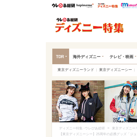
ウレぴあ総研
ハピママ*
ウレぴあ
ディ
TDR
海外ディズニー
テレビ・映画
東京ディズニーランド
東京ディズニーシー
>
ディズニー特集 -ウレぴあ総研
東京ディズニー
【東京ディズニーシー】25周年の必携グッズ「ジュ