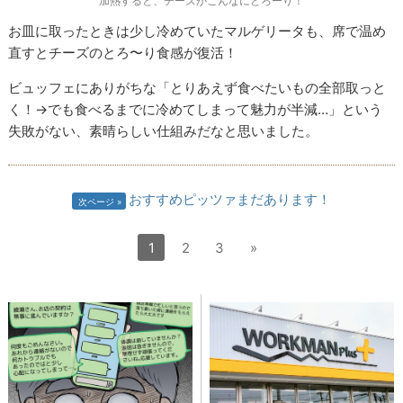
加熱すると、チーズがこんなにとろーり！
お皿に取ったときは少し冷めていたマルゲリータも、席で温め
直すとチーズのとろ〜り食感が復活！
ビュッフェにありがちな「とりあえず食べたいもの全部取っと
く！→でも食べるまでに冷めてしまって魅力が半減…」という
失敗がない、素晴らしい仕組みだなと思いました。
おすすめピッツァまだあります！
次ページ
1
2
3
»