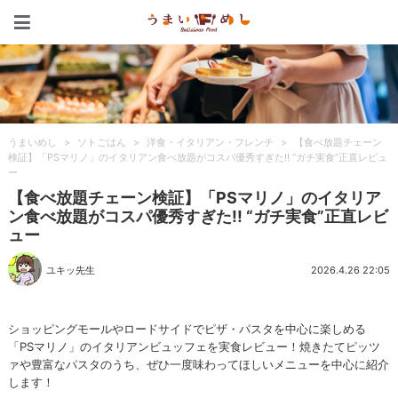
うまいめし
うまいめし
>
ソトごはん
>
洋食・イタリアン・フレンチ
>
【食べ放題チェーン
検証】「PSマリノ」のイタリアン食べ放題がコスパ優秀すぎた!! “ガチ実食”正直レビュ
ー
【食べ放題チェーン検証】「PSマリノ」のイタリア
ン食べ放題がコスパ優秀すぎた!! “ガチ実食”正直レビ
ュー
ユキッ先生
2026.4.26 22:05
ショッピングモールやロードサイドでピザ・パスタを中心に楽しめる
「PSマリノ」のイタリアンビュッフェを実食レビュー！焼きたてピッツ
ァや豊富なパスタのうち、ぜひ一度味わってほしいメニューを中心に紹介
します！