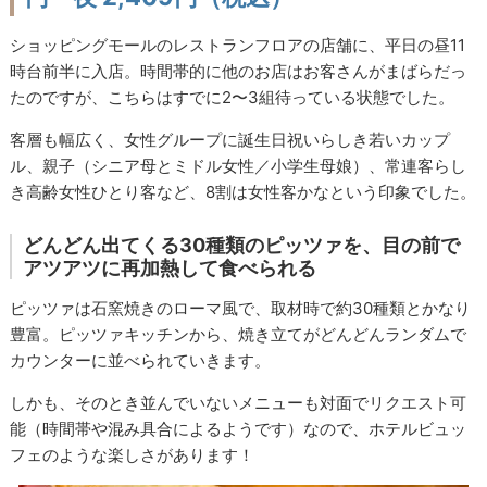
ショッピングモールのレストランフロアの店舗に、平日の昼11
時台前半に入店。時間帯的に他のお店はお客さんがまばらだっ
たのですが、こちらはすでに2〜3組待っている状態でした。
客層も幅広く、女性グループに誕生日祝いらしき若いカップ
ル、親子（シニア母とミドル女性／小学生母娘）、常連客らし
き高齢女性ひとり客など、8割は女性客かなという印象でした。
どんどん出てくる30種類のピッツァを、目の前で
アツアツに再加熱して食べられる
ピッツァは石窯焼きのローマ風で、取材時で約30種類とかなり
豊富。ピッツァキッチンから、焼き立てがどんどんランダムで
カウンターに並べられていきます。
しかも、そのとき並んでいないメニューも対面でリクエスト可
能（時間帯や混み具合によるようです）なので、ホテルビュッ
フェのような楽しさがあります！