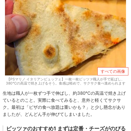
すべての画像
【PSマリノ イタリアンビュッフェ】一枚一枚ピッツァ職人が手で延ばし、
380℃の高温で焼き上げるそう。食感は軽めで、サクサク食べ進められます
生地は職人が一枚ずつ手で伸ばし、約380℃の高温で焼き上げ
ているとのこと。実際に食べてみると、意外と軽くてサクサ
ク。最初は「ピザの食べ放題は重いかも？」と少し懸念があり
ましたが、どんどん手が伸びてしまいました。
ピッツァのおすすめ1 まずは定番・チーズがのびる