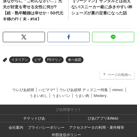
イタリアン
ピザ
PSマリノ
食べ放題
>
ページの先頭へ
ウレぴあ総研
|
ハピママ*
|
ウレぴあ総研 ディズニー特集
|
mimot.
|
うまいめし
|
うまいパン
|
うまい肉
|
Medery.
ぴあ関連サイト
チケットぴあ
ぴあ(アプリ&Web)
会社案内
プライバシーポリシー
アクセスデータの利用・著作権等
外部送信ポリシー