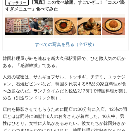
【写真】この食べ放題、すごいぞ…！「コスパ良
ギャラリー
すぎメニュー」食べてみた
すべての写真を見る（全17枚）
韓国料理屋が軒を連ねる新大久保駅界隈で、ひと際人気の店が
ある。「感謝韓激」である。
人気の秘密は、サムギョプサル、トッポギ、チヂミ、ユッケジ
ャン、石焼ビビンバなど、韓国を代表する58品の家庭料理が食
べ放題なのだ。ランチタイムだと税込2,178円で韓国料理が楽し
める（別途ワンドリンク制）。
店内を撮影させてもらうために開店の30分前に入店。12時の開
店とほぼ同時に8組計16人のお客さんが着席した。16人中、男
性はひとり。女性に人気があるみたい。彼女たちが韓国好きか
どうかつまびらかではないけれど、韓国料理が大好きなんだろ