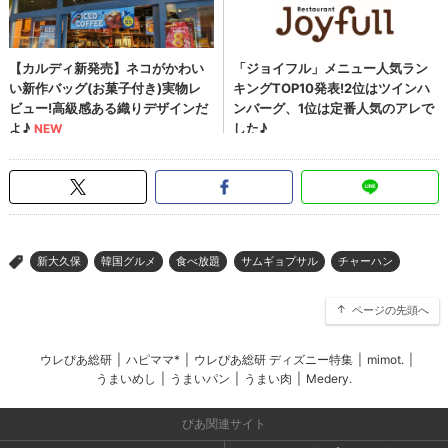
新大久保
韓国グルメ
食べ放題
サムギョプサル
チャーハン
>
ページの先頭へ
ウレぴあ総研
|
ハピママ*
|
ウレぴあ総研 ディズニー特集
|
mimot.
|
うまいめし
|
うまいパン
|
うまい肉
|
Medery.
ぴあ関連サイト