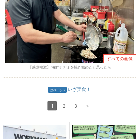
すべての画像
【感謝韓激】 海鮮チヂミを焼き始めたと思ったら
いざ実食！
次ページ
1
2
3
»