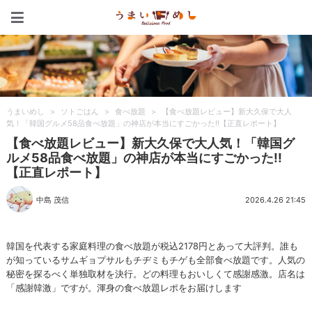
うまいめし
うまいめし
>
ソトごはん
>
食べ放題
>
【食べ放題レビュー】新大久保で大人
気！「韓国グルメ58品食べ放題」の神店が本当にすごかった!!【正直レポート】
【食べ放題レビュー】新大久保で大人気！「韓国グ
ルメ58品食べ放題」の神店が本当にすごかった!!
【正直レポート】
中島 茂信
2026.4.26 21:45
韓国を代表する家庭料理の食べ放題が税込2178円とあって大評判。誰も
が知っているサムギョプサルもチヂミもチゲも全部食べ放題です。人気の
秘密を探るべく単独取材を決行。どの料理もおいしくて感謝感激。店名は
「感謝韓激」ですが。渾身の食べ放題レポをお届けします