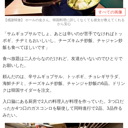
すべての画像
【感謝韓激】 ホールの金さん。韓国料理に詳しくなくても彼女が教えてくれる
から安心
「サムギョプサルでしょ、あとは辛いのが苦手でなければトッ
ポギ、チヂミもおいしいし、チーズキムチ炒飯、チャジャン炒
飯も食べてほしいです」
食べ放題は二人からなのだけれど、友達がいないのでひとりで
お願いした。
頼んだのは、辛サムギョプサル、トッポギ、チョレギサラダ、
海鮮チヂミ、チーズキムチ炒飯、チャンジャ炒飯の6品。ドリン
クは韓国サイダーを注文。
入口脇にある厨房で2人の料理人が料理を作っていた。3つ口だ
ったか4つ口のガスコンロを駆使して同時進行で2品、3品作る
みたい。