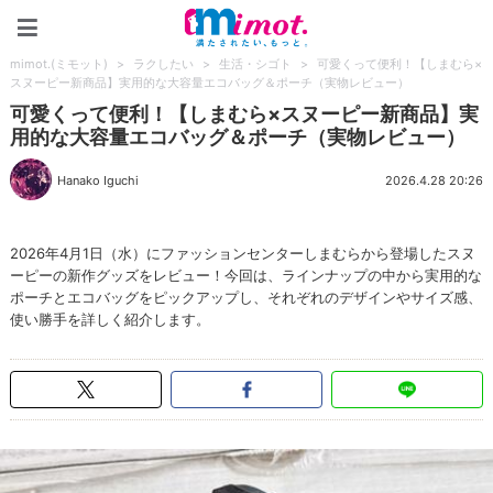
mimot.(ミモット)
mimot.(ミモット)
>
ラクしたい
>
生活・シゴト
>
可愛くって便利！【しまむら×
スヌーピー新商品】実用的な大容量エコバッグ＆ポーチ（実物レビュー）
可愛くって便利！【しまむら×スヌーピー新商品】実
用的な大容量エコバッグ＆ポーチ（実物レビュー）
Hanako Iguchi
2026.4.28 20:26
2026年4月1日（水）にファッションセンターしまむらから登場したスヌ
ーピーの新作グッズをレビュー！今回は、ラインナップの中から実用的な
ポーチとエコバッグをピックアップし、それぞれのデザインやサイズ感、
使い勝手を詳しく紹介します。