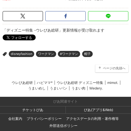
「ディズニー特集 -ウレぴあ総研」更新情報が受け取れます
disneyfashion
ワークマン
#ワークマン
帽子
>
ページの先頭へ
ウレぴあ総研
|
ハピママ*
|
ウレぴあ総研 ディズニー特集
|
mimot.
|
うまいめし
|
うまいパン
|
うまい肉
|
Medery.
ぴあ関連サイト
チケットぴあ
ぴあ(アプリ&Web)
会社案内
プライバシーポリシー
アクセスデータの利用・著作権等
外部送信ポリシー