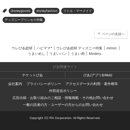
disneygoods
disneyfashion
リトル・マーメイド
>
ディズニープリンセス特集
ページの先頭へ
ウレぴあ総研
|
ハピママ*
|
ウレぴあ総研 ディズニー特集
|
mimot.
|
うまいめし
|
うまいパン
|
うまい肉
|
Medery.
ぴあ関連サイト
チケットぴあ
ぴあ(アプリ&Web)
会社案内
プライバシーポリシー
アクセスデータの利用・著作権等
外部送信ポリシー
広告出稿・お取り組みのご相談・情報掲載・その他お問い合わせ
一般の読者の方・ユーザーの方からのお問い合わせ
Copyright (C) PIA Corporation. All Rights Reserved.