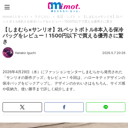
mimot.(ミモット)
mimot.(ミモット)
>
ラクしたい
>
生活・シゴト
>
【しまむら×サンリオ】2Lペ
ットボトル8本入る保冷バッグをレビュー！1500円以下で買える優秀さに驚き
【しまむら×サンリオ】2Lペットボトル8本入る保冷
バッグをレビュー！1500円以下で買える優秀さに驚
き
Hanako Iguchi
2026.5.7 20:26
2026年4月29日（水）にファッションセンターしまむらから発売された
「サンリオの新作グッズ」をレビュー！今回は、ハローキティデザインの
保冷バッグをピックアップし、デザインのかわいさはもちろん、サイズ感
や収納力、使い勝手まで詳しく紹介します。