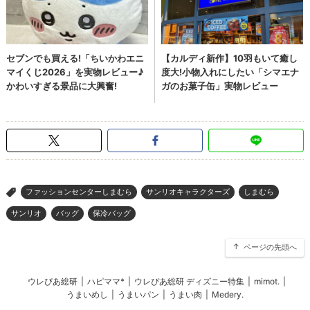
ファッションセンターしまむら
サンリオキャラクターズ
しまむら
>
サンリオ
バッグ
保冷バッグ
ページの先頭へ
ウレぴあ総研
|
ハピママ*
|
ウレぴあ総研 ディズニー特集
|
mimot.
|
うまいめし
|
うまいパン
|
うまい肉
|
Medery.