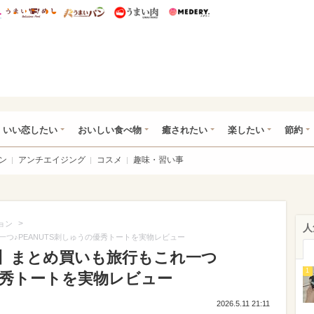
総研 ディズニー特集
mimot.
うまいめし
うまいパン
うまい肉
Medery.
ot.(ミモット)
いい恋したい
おいしい食べ物
癒されたい
楽したい
節約
ン
アンチエイジング
コスメ
趣味・習い事
>
ョン
人
つ♪PEANUTS刺しゅうの優秀トートを実物レビュー
】まとめ買いも旅行もこれ一つ
1
の優秀トートを実物レビュー
2026.5.11 21:11