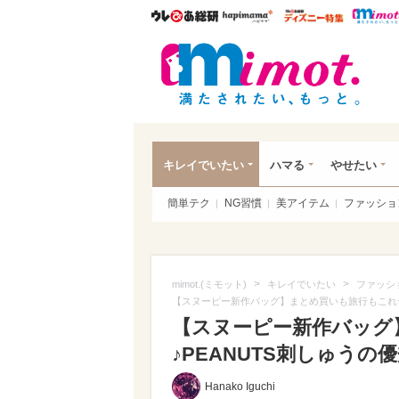
ウレぴあ総研
ハピママ*
ウレぴあ
mim
キレイでいたい
ハマる
やせたい
簡単テク
NG習慣
美アイテム
ファッショ
>
>
mimot.(ミモット)
キレイでいたい
ファッシ
【スヌーピー新作バッグ】まとめ買いも旅行もこれ一
【スヌーピー新作バッグ
♪PEANUTS刺しゅう
Hanako Iguchi