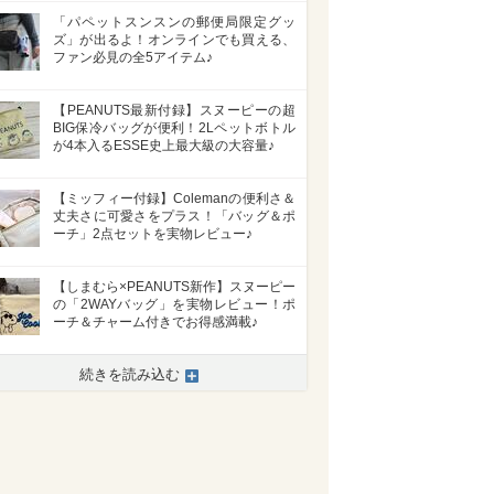
「パペットスンスンの郵便局限定グッ
ズ」が出るよ！オンラインでも買える、
ファン必見の全5アイテム♪
【PEANUTS最新付録】スヌーピーの超
BIG保冷バッグが便利！2Lペットボトル
が4本入るESSE史上最大級の大容量♪
【ミッフィー付録】Colemanの便利さ＆
丈夫さに可愛さをプラス！「バッグ＆ポ
ーチ」2点セットを実物レビュー♪
【しまむら×PEANUTS新作】スヌーピー
の「2WAYバッグ」を実物レビュー！ポ
ーチ＆チャーム付きでお得感満載♪
続きを読み込む