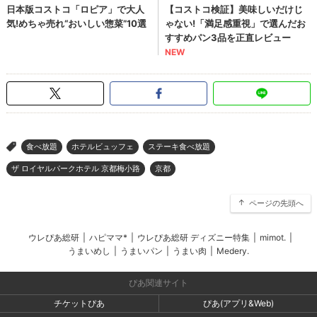
食べ放題
ホテルビュッフェ
ステーキ食べ放題
>
ザ ロイヤルパークホテル 京都梅小路
京都
ページの先頭へ
ウレぴあ総研
|
ハピママ*
|
ウレぴあ総研 ディズニー特集
|
mimot.
|
うまいめし
|
うまいパン
|
うまい肉
|
Medery.
ぴあ関連サイト
チケットぴあ
ぴあ(アプリ&Web)