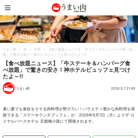
うまい肉
うまい肉
>
肉
>
牛肉
>
【食べ放題ニュース】「牛ステーキ＆ハンバーグ食べ放
題」で驚きの安さ！神ホテルビュッフェ見つけたよ～!!
【食べ放題ニュース】「牛ステーキ＆ハンバーグ食
べ放題」で驚きの安さ！神ホテルビュッフェ見つけ
たよ～!!
うまい肉
2026.5.7 21:45
暑い夏でも食欲をそそる肉料理が勢ぞろい！バラエティ豊かな肉料理を堪
能できる「ステーキランチブッフェ」が、2026年6月1日（月）よりザ ロ
イヤルパークホテル 京都梅小路にて開催されます。