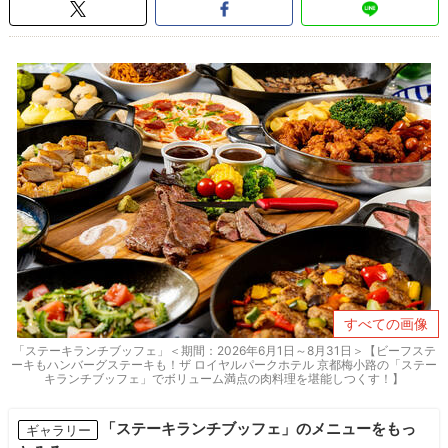
すべての画像
「ステーキランチブッフェ」＜期間：2026年6月1日～8月31日＞【ビーフステ
ーキもハンバーグステーキも！ザ ロイヤルパークホテル 京都梅小路の「ステー
キランチブッフェ」でボリューム満点の肉料理を堪能しつくす！】
「ステーキランチブッフェ」のメニューをもっ
ギャラリー